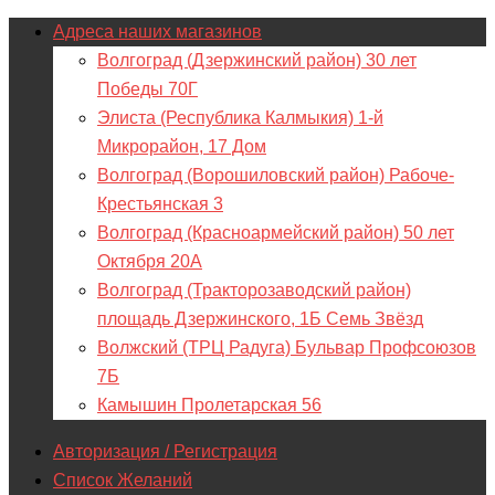
Адреса наших магазинов
Волгоград (Дзержинский район) 30 лет
Победы 70Г
Элиста (Республика Калмыкия) 1-й
Микрорайон, 17 Дом
Волгоград (Ворошиловский район) Рабоче-
Крестьянская 3
Волгоград (Красноармейский район) 50 лет
Октября 20А
Волгоград (Тракторозаводский район)
площадь Дзержинского, 1Б Семь Звёзд
Волжский (ТРЦ Радуга) Бульвар Профсоюзов
7Б
Камышин Пролетарская 56
Авторизация / Регистрация
Список Желаний