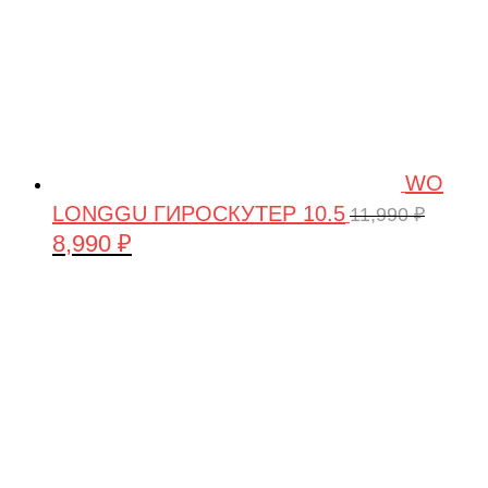
WO
LONGGU ГИРОСКУТЕР 10.5
11,990
₽
8,990
₽
Первоначальная
Текущая
цена
цена:
составляла
8,990 ₽.
11,990 ₽.