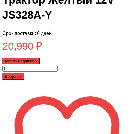
JS328A-Y
Срок поставки: 0 дней
20,990
₽
Купить в один клик
Количество
товара
В корзину
Электромобиль
Трактор
Желтый
12V
JS328A-
Y