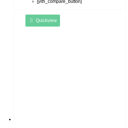
[yith_compare_button]
Quickview