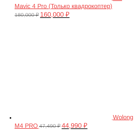
Mavic 4 Pro (Только квадрокоптер)
160,000
₽
Первоначальная
Текущая
180,000
₽
цена
цена:
составляла
160,000 ₽.
180,000 ₽.
Wolong
44,990
₽
M4 PRO
Первоначальная
Текущая
47,490
₽
цена
цена: