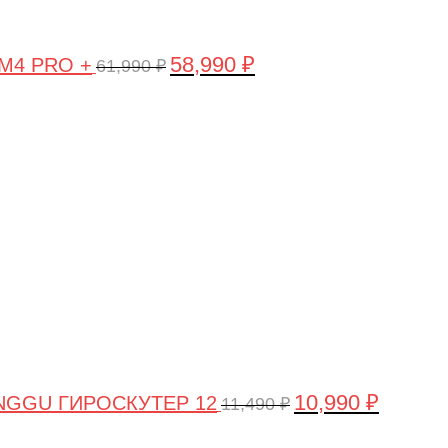
58,990
₽
 M4 PRO +
61,990
₽
Первоначальная
Текущая
цена
цена:
составляла
10,990 ₽.
11,490 ₽.
10,990
₽
NGGU ГИРОСКУТЕР 12
11,490
₽
Первоначальная
Текущая