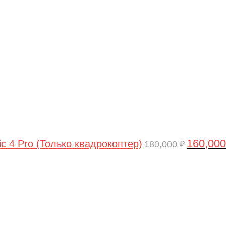
цена
составлял
180,000 ₽.
160,00
ic 4 Pro (Только квадрокоптер)
180,000
₽
Первоначальная
Текущая
цена
цена:
составляла
44,990 ₽.
47,490 ₽.