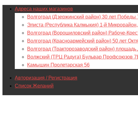
Адреса наших магазинов
Волгоград (Дзержинский район) 30 лет Победы 
Элиста (Республика Калмыкия) 1-й Микрорайон,
Волгоград (Ворошиловский район) Рабоче-Крес
Волгоград (Красноармейский район) 50 лет Окт
Волгоград (Тракторозаводский район) площадь
Волжский (ТРЦ Радуга) Бульвар Профсоюзов 7
Камышин Пролетарская 56
Авторизация / Регистрация
Список Желаний