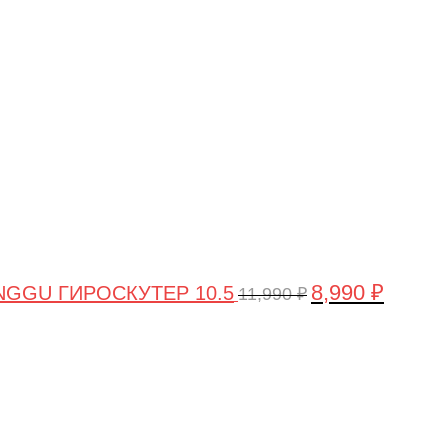
цена
цена:
составляла
8,990 ₽.
11,990 ₽.
8,990
₽
GGU ГИРОСКУТЕР 10.5
11,990
₽