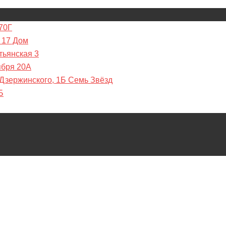
70Г
 17 Дом
тьянская 3
ября 20А
 Дзержинского, 1Б Семь Звёзд
Б