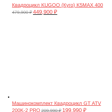
Квадроцикл KUGOO (Куго) K5MAX 400
449,900
₽
Первоначальная
Текущая
479,900
₽
цена
цена:
составляла
449,900 ₽.
479,900 ₽.
Машинокомплект Квадроцикл GT ATV
199,990
₽
200K-2 PRO
Первоначальная
Текущая
209,990
₽