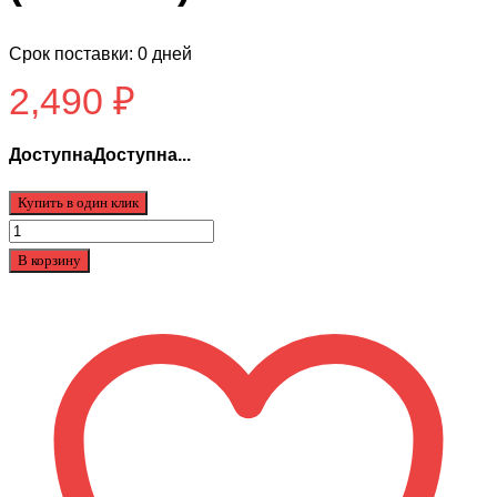
Срок поставки: 0 дней
2,490
₽
ДоступнаДоступна...
Купить в один клик
Количество
товара
В корзину
Дисплей
kugoo
S3
(желтый)