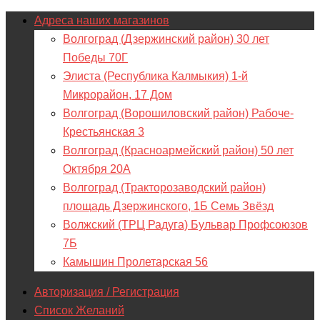
Адреса наших магазинов
Волгоград (Дзержинский район) 30 лет
Победы 70Г
Элиста (Республика Калмыкия) 1-й
Микрорайон, 17 Дом
Волгоград (Ворошиловский район) Рабоче-
Крестьянская 3
Волгоград (Красноармейский район) 50 лет
Октября 20А
Волгоград (Тракторозаводский район)
площадь Дзержинского, 1Б Семь Звёзд
Волжский (ТРЦ Радуга) Бульвар Профсоюзов
7Б
Камышин Пролетарская 56
Авторизация / Регистрация
Список Желаний