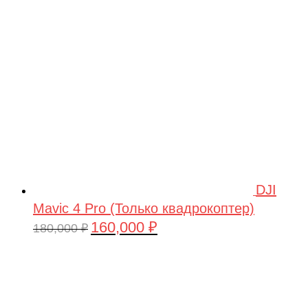
209,990 ₽.
DJI
Mavic 4 Pro (Только квадрокоптер)
160,000
₽
Первоначальная
Текущая
180,000
₽
цена
цена:
составляла
160,000 ₽.
180,000 ₽.