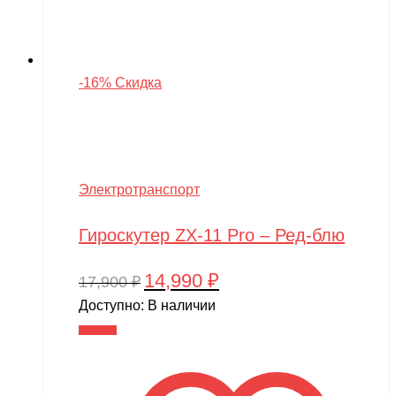
-16% Скидка
Электротранспорт
Гироскутер ZX-11 Pro – Ред-блю
14,990
₽
Первоначальная
Текущая
17,900
₽
цена
цена:
Доступно:
В наличии
составляла
14,990 ₽.
В корзину
17,900 ₽.