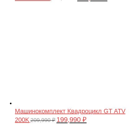
цена
цена:
составляла
199,990 ₽.
209,990 ₽.
Машинокомплект Квадроцикл GT ATV
199,990
₽
200K
Первоначальная
Текущая
209,990
₽
цена
цена:
составляла
199,990 ₽.