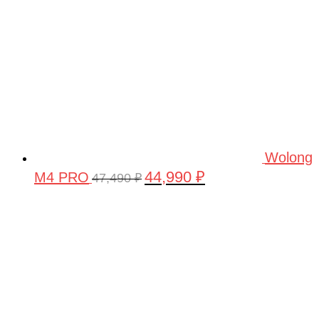
Wolong
44,990
₽
M4 PRO
Первоначальная
Текущая
47,490
₽
цена
цена:
составляла
44,990 ₽.
47,490 ₽.