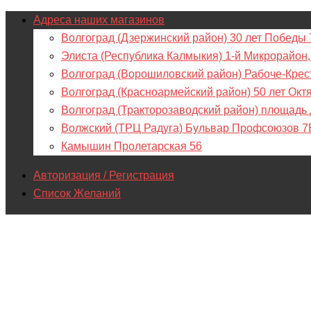
Адреса наших магазинов
Волгоград (Дзержинский район) 30 лет Победы 
Элиста (Республика Калмыкия) 1-й Микрорайон,
Волгоград (Ворошиловский район) Рабоче-Крес
Волгоград (Красноармейский район) 50 лет Окт
Волгоград (Тракторозаводский район) площадь
Волжский (ТРЦ Радуга) Бульвар Профсоюзов 7
Камышин Пролетарская 56
Авторизация / Регистрация
Список Желаний