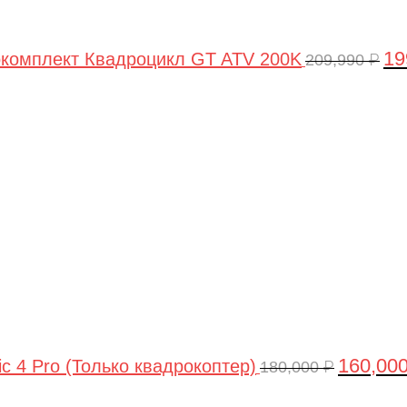
19
комплект Квадроцикл GT ATV 200K
209,990
₽
Первонач
цена
составля
180,000 ₽.
160,00
ic 4 Pro (Только квадрокоптер)
180,000
₽
Первоначальная
Текущая