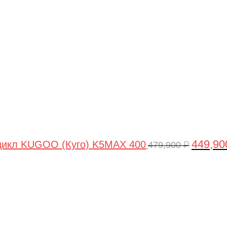
цена
составля
479,900 ₽
449,9
цикл KUGOO (Куго) K5MAX 400
479,900
₽