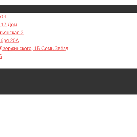
70Г
 17 Дом
тьянская 3
ября 20А
 Дзержинского, 1Б Семь Звёзд
Б