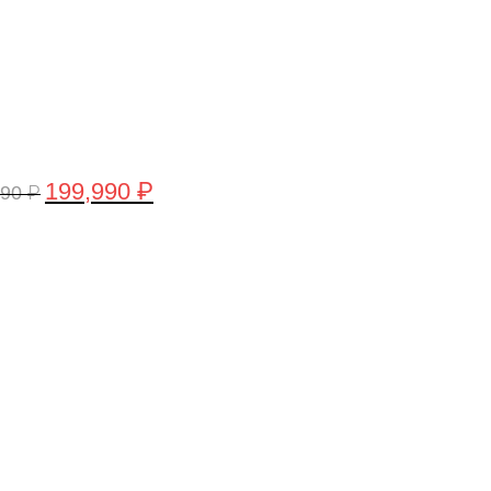
199,990
₽
990
₽
рвоначальная
Текущая
а
цена:
тавляла
199,990 ₽.
,990 ₽.