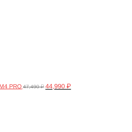
цена
цена:
составляла
44,990 ₽.
47,490 ₽.
44,990
₽
 M4 PRO
47,490
₽