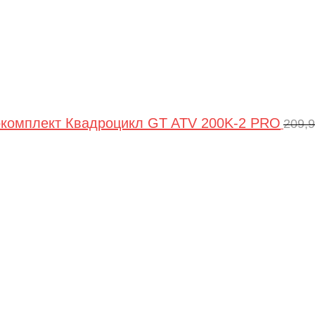
комплект Квадроцикл GT ATV 200K-2 PRO
209,
Пе
цен
сос
209