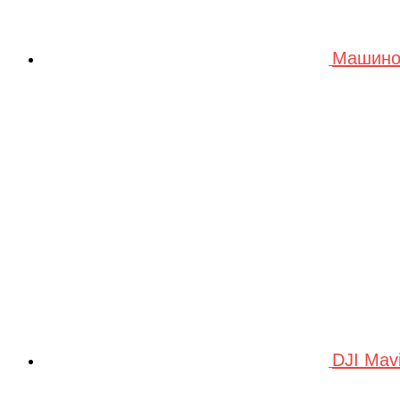
Машино
DJI Mav