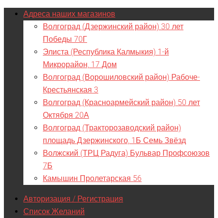
Адреса наших магазинов
Волгоград (Дзержинский район) 30 лет
Победы 70Г
Элиста (Республика Калмыкия) 1-й
Микрорайон, 17 Дом
Волгоград (Ворошиловский район) Рабоче-
Крестьянская 3
Волгоград (Красноармейский район) 50 лет
Октября 20А
Волгоград (Тракторозаводский район)
площадь Дзержинского, 1Б Семь Звёзд
Волжский (ТРЦ Радуга) Бульвар Профсоюзов
7Б
Камышин Пролетарская 56
Авторизация / Регистрация
Список Желаний