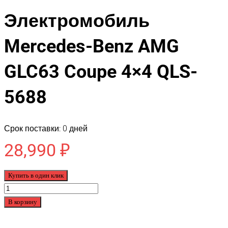
Электромобиль
Mercedes-Benz AMG
GLC63 Coupe 4×4 QLS-
5688
Срок поставки: 0 дней
28,990
₽
Купить в один клик
Количество
товара
В корзину
Электромобиль
Mercedes-