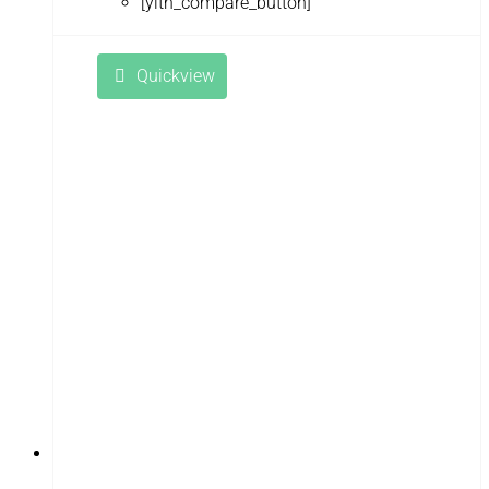
[yith_compare_button]
Quickview