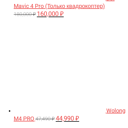
Mavic 4 Pro (Только квадрокоптер)
160,000
₽
Первоначальная
Текущая
180,000
₽
цена
цена:
составляла
160,000 ₽.
180,000 ₽.
Wolong
44,990
₽
M4 PRO
Первоначальная
Текущая
47,490
₽
цена
цена: