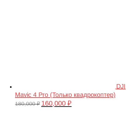
209,990 ₽.
DJI
Mavic 4 Pro (Только квадрокоптер)
160,000
₽
Первоначальная
Текущая
180,000
₽
цена
цена:
составляла
160,000 ₽.
180,000 ₽.