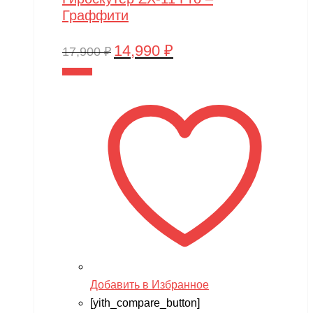
Граффити
14,990
₽
Первоначальная
Текущая
17,900
₽
цена
цена:
В корзину
составляла
14,990 ₽.
17,900 ₽.
Добавить в Избранное
[yith_compare_button]