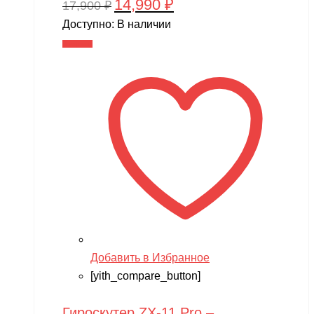
14,990
₽
Первоначальная
Текущая
17,900
₽
цена
цена:
Доступно:
В наличии
составляла
14,990 ₽.
В корзину
17,900 ₽.
Добавить в Избранное
[yith_compare_button]
Гироскутер ZX-11 Pro –