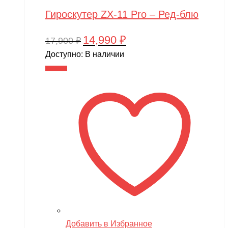
Гироскутер ZX-11 Pro – Ред-блю
14,990
₽
Первоначальная
Текущая
17,900
₽
цена
цена:
Доступно:
В наличии
составляла
14,990 ₽.
В корзину
17,900 ₽.
Добавить в Избранное