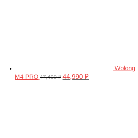
Wolong
44,990
₽
M4 PRO
Первоначальная
Текущая
47,490
₽
цена
цена:
составляла
44,990 ₽.
47,490 ₽.