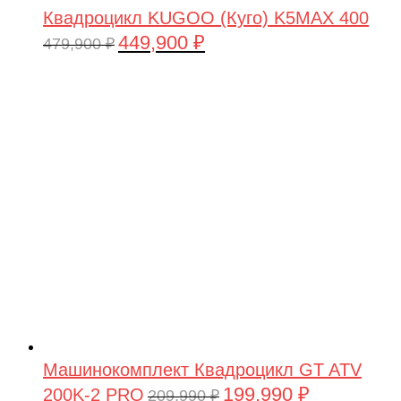
Квадроцикл KUGOO (Куго) K5MAX 400
449,900
₽
Первоначальная
Текущая
479,900
₽
цена
цена:
составляла
449,900 ₽.
479,900 ₽.
Машинокомплект Квадроцикл GT ATV
199,990
₽
200K-2 PRO
Первоначальная
Текущая
209,990
₽