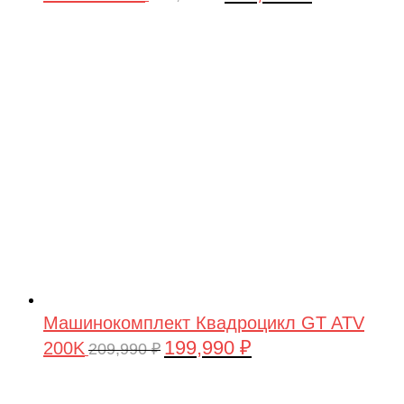
цена
цена:
составляла
199,990 ₽.
209,990 ₽.
Машинокомплект Квадроцикл GT ATV
199,990
₽
200K
Первоначальная
Текущая
209,990
₽
цена
цена:
составляла
199,990 ₽.