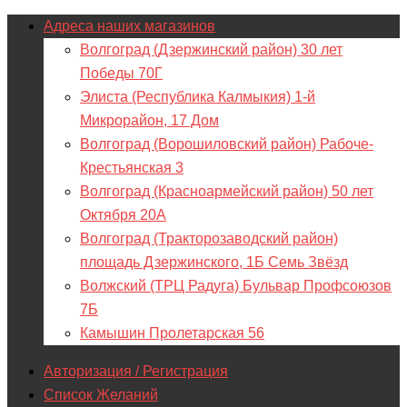
Адреса наших магазинов
Волгоград (Дзержинский район) 30 лет
Победы 70Г
Элиста (Республика Калмыкия) 1-й
Микрорайон, 17 Дом
Волгоград (Ворошиловский район) Рабоче-
Крестьянская 3
Волгоград (Красноармейский район) 50 лет
Октября 20А
Волгоград (Тракторозаводский район)
площадь Дзержинского, 1Б Семь Звёзд
Волжский (ТРЦ Радуга) Бульвар Профсоюзов
7Б
Камышин Пролетарская 56
Авторизация / Регистрация
Список Желаний