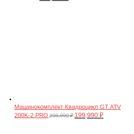
цена
цена:
составляла
449,900 ₽.
479,900 ₽.
Машинокомплект Квадроцикл GT ATV
199,990
₽
200K-2 PRO
Первоначальная
Текущая
209,990
₽
цена
цена:
составляла
199,990 ₽.