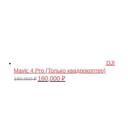
DJI
Mavic 4 Pro (Только квадрокоптер)
160,000
₽
Первоначальная
Текущая
180,000
₽
цена
цена:
составляла
160,000 ₽.
180,000 ₽.