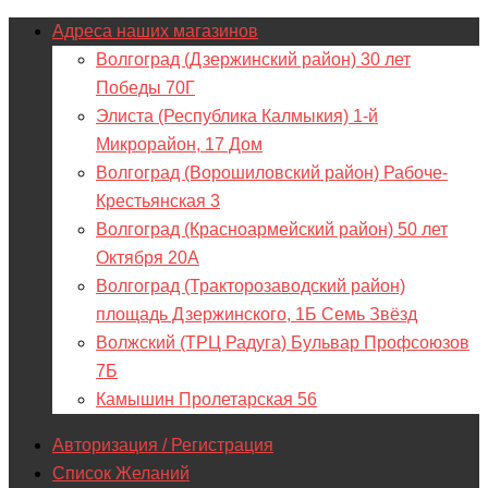
Адреса наших магазинов
Волгоград (Дзержинский район) 30 лет
Победы 70Г
Элиста (Республика Калмыкия) 1-й
Микрорайон, 17 Дом
Волгоград (Ворошиловский район) Рабоче-
Крестьянская 3
Волгоград (Красноармейский район) 50 лет
Октября 20А
Волгоград (Тракторозаводский район)
площадь Дзержинского, 1Б Семь Звёзд
Волжский (ТРЦ Радуга) Бульвар Профсоюзов
7Б
Камышин Пролетарская 56
Авторизация / Регистрация
Список Желаний