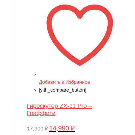
Добавить в Избранное
[yith_compare_button]
Гироскутер ZX-11 Pro –
Граффити
14,990
₽
Первоначальная
Текущая
17,900
₽