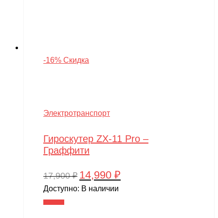
-16% Скидка
Электротранспорт
Гироскутер ZX-11 Pro –
Граффити
14,990
₽
Первоначальная
Текущая
17,900
₽
цена
цена:
Доступно:
В наличии
составляла
14,990 ₽.
В корзину
17,900 ₽.