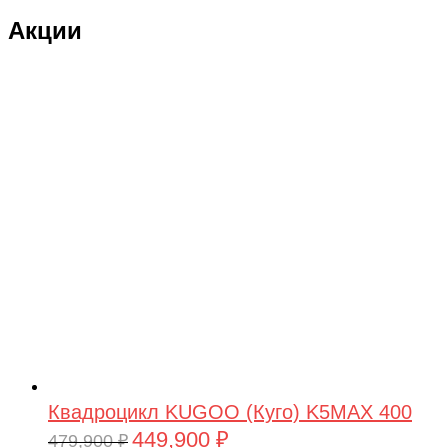
Акции
Квадроцикл KUGOO (Куго) K5MAX 400
449,900
₽
Первоначальная
Текущая
479,900
₽