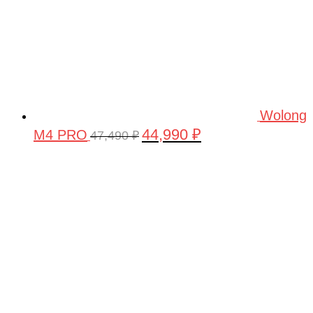
Wolong
44,990
₽
M4 PRO
Первоначальная
Текущая
47,490
₽
цена
цена:
составляла
44,990 ₽.
47,490 ₽.