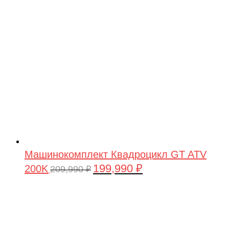
209,990 ₽.
Машинокомплект Квадроцикл GT ATV
199,990
₽
200K
Первоначальная
Текущая
209,990
₽
цена
цена:
составляла
199,990 ₽.
209,990 ₽.