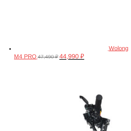
Wolong
44,990
₽
M4 PRO
Первоначальная
Текущая
47,490
₽
цена
цена:
составляла
44,990 ₽.
47,490 ₽.