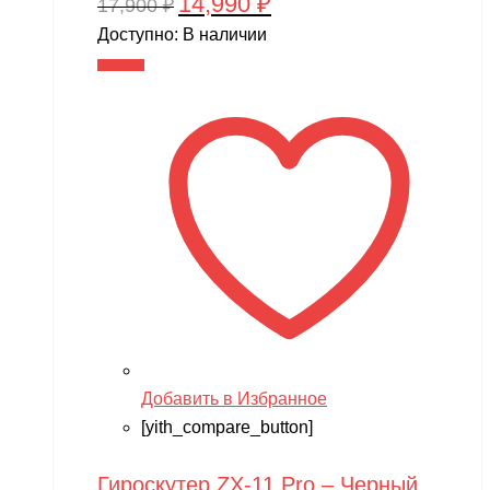
14,990
₽
Первоначальная
Текущая
17,900
₽
цена
цена:
Доступно:
В наличии
составляла
14,990 ₽.
В корзину
17,900 ₽.
Добавить в Избранное
[yith_compare_button]
Гироскутер ZX-11 Pro – Черный