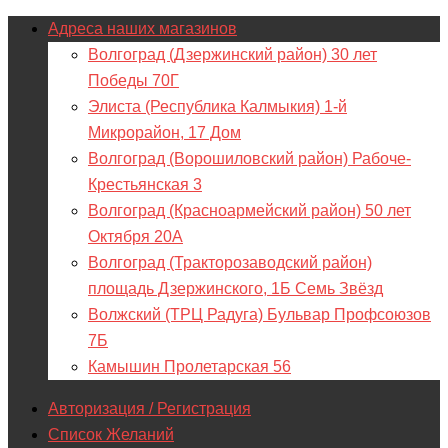
Адреса наших магазинов
Волгоград (Дзержинский район) 30 лет
Победы 70Г
Элиста (Республика Калмыкия) 1-й
Микрорайон, 17 Дом
Волгоград (Ворошиловский район) Рабоче-
Крестьянская 3
Волгоград (Красноармейский район) 50 лет
Октября 20А
Волгоград (Тракторозаводский район)
площадь Дзержинского, 1Б Семь Звёзд
Волжский (ТРЦ Радуга) Бульвар Профсоюзов
7Б
Камышин Пролетарская 56
Авторизация / Регистрация
Список Желаний