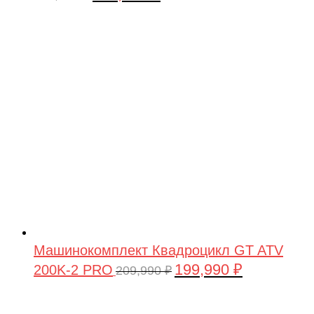
цена
цена:
составляла
449,900 ₽.
479,900 ₽.
Машинокомплект Квадроцикл GT ATV
199,990
₽
200K-2 PRO
Первоначальная
Текущая
209,990
₽
цена
цена:
составляла
199,990 ₽.