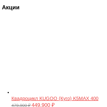
Акции
Квадроцикл KUGOO (Куго) K5MAX 400
449,900
₽
Первоначальная
Текущая
479,900
₽