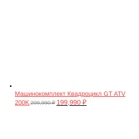
209,990 ₽.
Машинокомплект Квадроцикл GT ATV
199,990
₽
200K
Первоначальная
Текущая
209,990
₽
цена
цена:
составляла
199,990 ₽.
209,990 ₽.