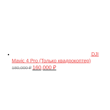
DJI
Mavic 4 Pro (Только квадрокоптер)
160,000
₽
Первоначальная
Текущая
180,000
₽
цена
цена:
составляла
160,000 ₽.
180,000 ₽.