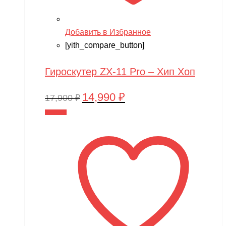
Добавить в Избранное
[yith_compare_button]
Гироскутер ZX-11 Pro – Хип Хоп
14,990
₽
Первоначальная
Текущая
17,900
₽
цена
цена:
В корзину
составляла
14,990 ₽.
17,900 ₽.