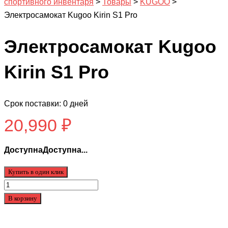
спортивного инвентаря
>
Товары
>
KUGOO
>
Электросамокат Kugoo Kirin S1 Pro
Электросамокат Kugoo
Kirin S1 Pro
Срок поставки: 0 дней
20,990
₽
ДоступнаДоступна...
Купить в один клик
Количество
товара
В корзину
Электросамокат
Kugoo