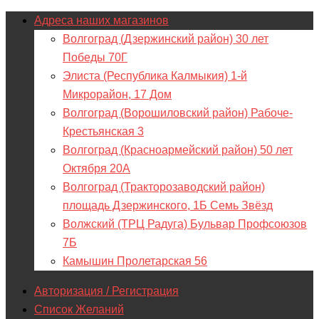
Адреса наших магазинов
Волгоград (Дзержинский район) 30 лет
Победы 70Г
Элиста (Республика Калмыкия) 1-й
Микрорайон, 17 Дом
Волгоград (Ворошиловский район) Рабоче-
Крестьянская 3
Волгоград (Красноармейский район) 50 лет
Октября 20А
Волгоград (Тракторозаводский район)
площадь Дзержинского, 1Б Семь Звёзд
Волжский (ТРЦ Радуга) Бульвар Профсоюзов
7Б
Камышин Пролетарская 56
Авторизация / Регистрация
Список Желаний