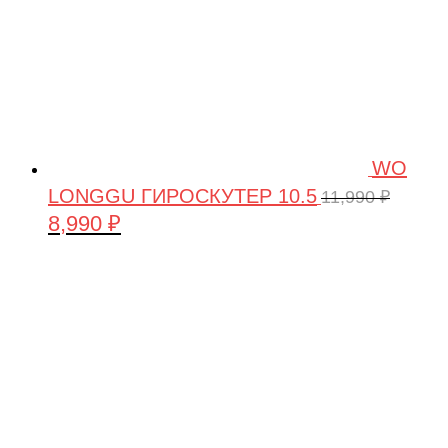
WO
LONGGU ГИРОСКУТЕР 10.5
11,990
₽
8,990
₽
Первоначальная
Текущая
цена
цена:
составляла
8,990 ₽.
11,990 ₽.