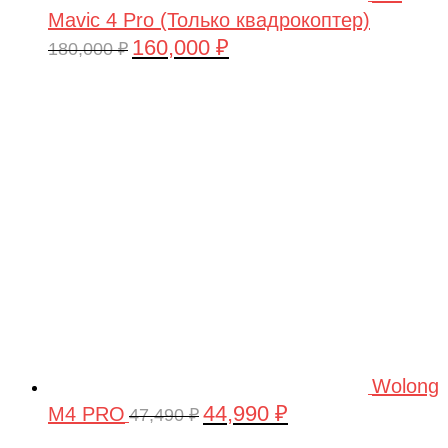
Mavic 4 Pro (Только квадрокоптер)
160,000
₽
Первоначальная
Текущая
180,000
₽
цена
цена:
составляла
160,000 ₽.
180,000 ₽.
Wolong
44,990
₽
M4 PRO
Первоначальная
Текущая
47,490
₽
цена
цена: