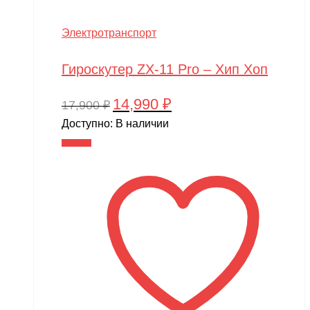
Электротранспорт
Гироскутер ZX-11 Pro – Хип Хоп
14,990
₽
Первоначальная
Текущая
17,900
₽
цена
цена:
Доступно:
В наличии
составляла
14,990 ₽.
В корзину
17,900 ₽.