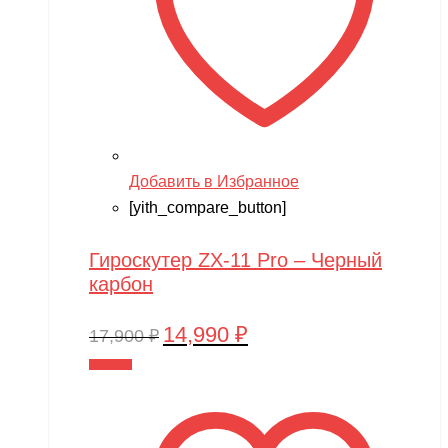
Добавить в Избранное
[yith_compare_button]
Гироскутер ZX-11 Pro – Черный
карбон
14,990
₽
Первоначальная
Текущая
17,900
₽
цена
цена:
В корзину
составляла
14,990 ₽.
17,900 ₽.