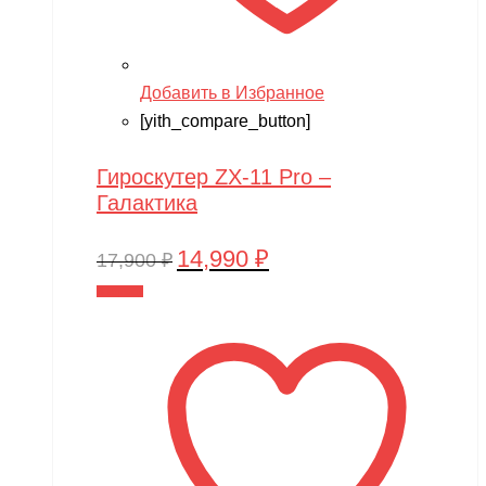
Добавить в Избранное
[yith_compare_button]
Гироскутер ZX-11 Pro –
Галактика
14,990
₽
Первоначальная
Текущая
17,900
₽
цена
цена:
В корзину
составляла
14,990 ₽.
17,900 ₽.