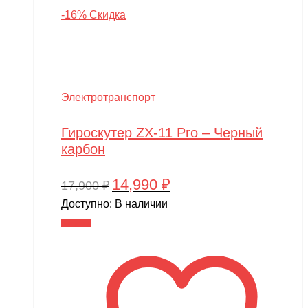
-16% Скидка
Электротранспорт
Гироскутер ZX-11 Pro – Черный
карбон
14,990
₽
Первоначальная
Текущая
17,900
₽
цена
цена:
Доступно:
В наличии
составляла
14,990 ₽.
В корзину
17,900 ₽.