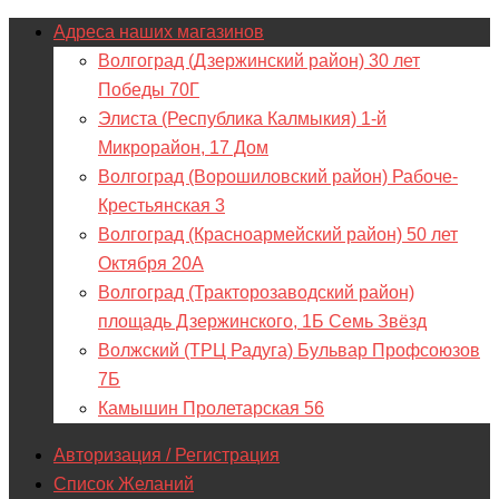
Адреса наших магазинов
Волгоград (Дзержинский район) 30 лет
Победы 70Г
Элиста (Республика Калмыкия) 1-й
Микрорайон, 17 Дом
Волгоград (Ворошиловский район) Рабоче-
Крестьянская 3
Волгоград (Красноармейский район) 50 лет
Октября 20А
Волгоград (Тракторозаводский район)
площадь Дзержинского, 1Б Семь Звёзд
Волжский (ТРЦ Радуга) Бульвар Профсоюзов
7Б
Камышин Пролетарская 56
Авторизация / Регистрация
Список Желаний