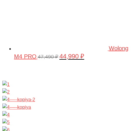
Wolong
44,990
₽
M4 PRO
Первоначальная
Текущая
47,490
₽
цена
цена:
составляла
44,990 ₽.
47,490 ₽.