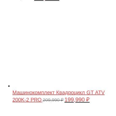
цена
цена:
составляла
449,900 ₽.
479,900 ₽.
Машинокомплект Квадроцикл GT ATV
199,990
₽
200K-2 PRO
Первоначальная
Текущая
209,990
₽
цена
цена:
составляла
199,990 ₽.