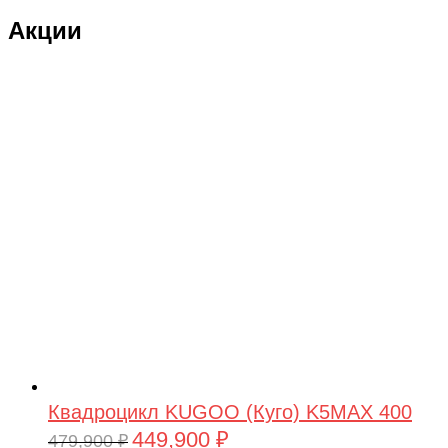
Акции
Квадроцикл KUGOO (Куго) K5MAX 400
449,900
₽
Первоначальная
Текущая
479,900
₽