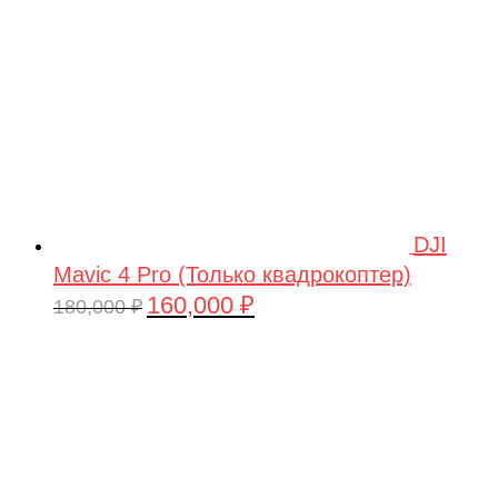
DJI
Mavic 4 Pro (Только квадрокоптер)
160,000
₽
Первоначальная
Текущая
180,000
₽
цена
цена:
составляла
160,000 ₽.
180,000 ₽.