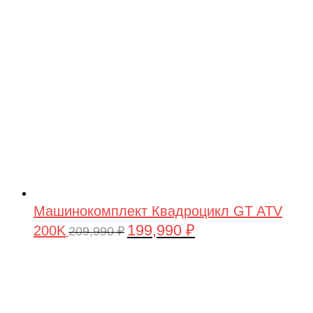
209,990 ₽.
Машинокомплект Квадроцикл GT ATV
199,990
₽
200K
Первоначальная
Текущая
209,990
₽
цена
цена:
составляла
199,990 ₽.
209,990 ₽.