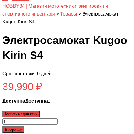
HOBBY34 | Магазин мототехники, экипировки и
спортивного инвентаря
>
Товары
>
Электросамокат
Kugoo Kirin S4
Электросамокат Kugoo
Kirin S4
Срок поставки: 0 дней
39,990
₽
ДоступнаДоступна...
Купить в один клик
Количество
товара
В корзину