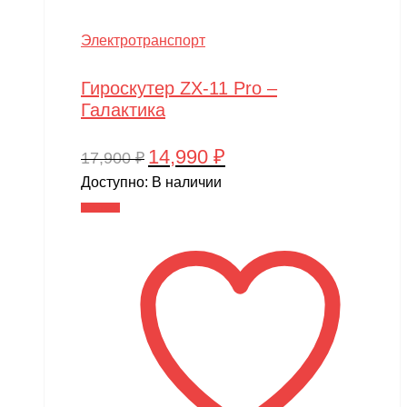
Электротранспорт
Гироскутер ZX-11 Pro –
Галактика
14,990
₽
Первоначальная
Текущая
17,900
₽
цена
цена:
Доступно:
В наличии
составляла
14,990 ₽.
В корзину
17,900 ₽.