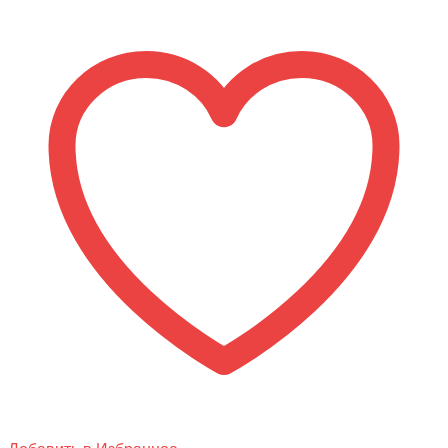
Электросамокат
Kugoo
Kirin
S4