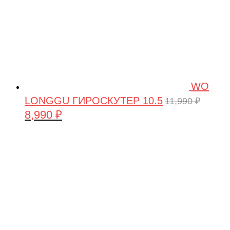
WO
LONGGU ГИРОСКУТЕР 10.5
11,990
₽
8,990
₽
Первоначальная
Текущая
цена
цена:
составляла
8,990 ₽.
11,990 ₽.