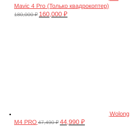
Mavic 4 Pro (Только квадрокоптер)
160,000
₽
Первоначальная
Текущая
180,000
₽
цена
цена:
составляла
160,000 ₽.
180,000 ₽.
Wolong
44,990
₽
M4 PRO
Первоначальная
Текущая
47,490
₽
цена
цена: