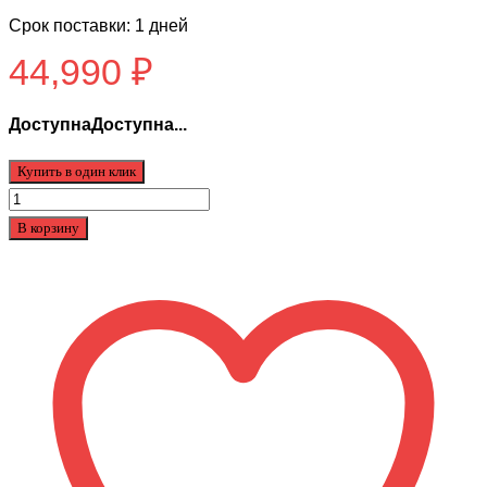
Срок поставки: 1 дней
44,990
₽
ДоступнаДоступна...
Купить в один клик
Количество
товара
В корзину
Электросамокат
Kugoo
Kirin
X1