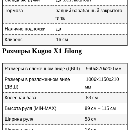
Тормоза
задний барабанный закрытого
типа
Наличие подножки
да
Клиренс
16 см
Размеры Kugoo X1 Jilong
Размеры в сложенном виде (ДВШ)
960х370х200 мм
Размеры в разложенном виде
1006х1150х210
(ДВШ)
мм
Колесная база
83 см
Высота руля (MIN-MAX)
89 см – 115 см
Ширина руля
58 см
Ширина деки
18 см