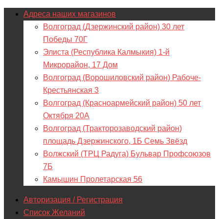
Адреса наших магазинов
Волгоград (Дзержинский район) 30 лет
Победы 70Г
Элиста (Республика Калмыкия) 1-й
Микрорайон, 17 Дом
Волгоград (Ворошиловский район) Рабоче-
Крестьянская 3
Волгоград (Красноармейский район) 50 лет
Октября 20А
Волгоград (Тракторозаводский район)
площадь Дзержинского, 1Б Семь Звёзд
Волжский (ТРЦ Радуга) Бульвар Профсоюзов
7Б
Камышин Пролетарская 56
Авторизация / Регистрация
Список Желаний