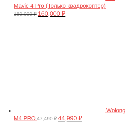
Mavic 4 Pro (Только квадрокоптер)
160,000
₽
Первоначальная
Текущая
180,000
₽
цена
цена:
составляла
160,000 ₽.
180,000 ₽.
Wolong
44,990
₽
M4 PRO
Первоначальная
Текущая
47,490
₽
цена
цена: