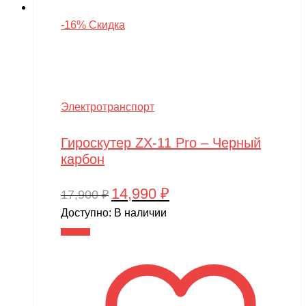
-16% Скидка
Электротранспорт
Гироскутер ZX-11 Pro – Черный
карбон
14,990
₽
Первоначальная
Текущая
17,900
₽
цена
цена:
Доступно:
В наличии
составляла
14,990 ₽.
В корзину
17,900 ₽.