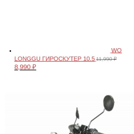
WO
LONGGU ГИРОСКУТЕР 10.5
11,990
₽
8,990
₽
Первоначальная
Текущая
цена
цена:
составляла
8,990 ₽.
11,990 ₽.