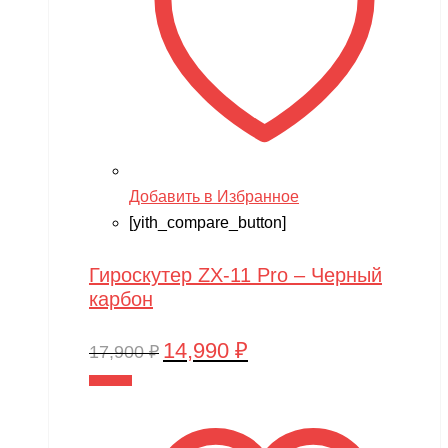
Добавить в Избранное
[yith_compare_button]
Гироскутер ZX-11 Pro – Черный
карбон
14,990
₽
Первоначальная
Текущая
17,900
₽
цена
цена:
В корзину
составляла
14,990 ₽.
17,900 ₽.