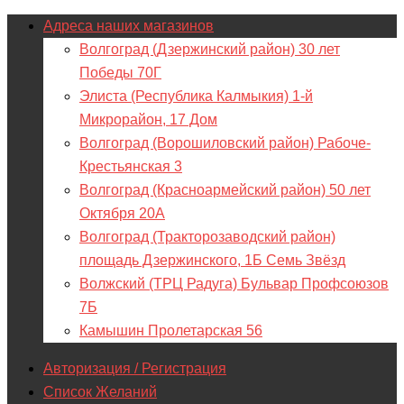
Адреса наших магазинов
Волгоград (Дзержинский район) 30 лет
Победы 70Г
Элиста (Республика Калмыкия) 1-й
Микрорайон, 17 Дом
Волгоград (Ворошиловский район) Рабоче-
Крестьянская 3
Волгоград (Красноармейский район) 50 лет
Октября 20А
Волгоград (Тракторозаводский район)
площадь Дзержинского, 1Б Семь Звёзд
Волжский (ТРЦ Радуга) Бульвар Профсоюзов
7Б
Камышин Пролетарская 56
Авторизация / Регистрация
Список Желаний