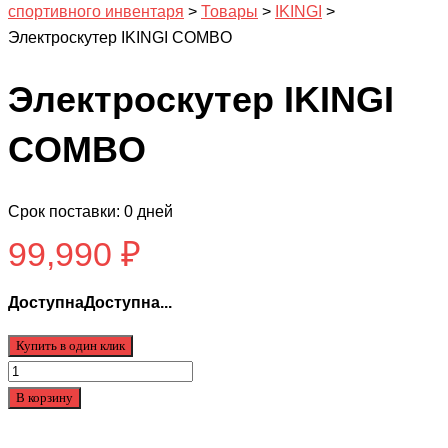
спортивного инвентаря
>
Товары
>
IKINGI
>
Электроскутер IKINGI COMBO
Электроскутер IKINGI
COMBO
Срок поставки: 0 дней
99,990
₽
ДоступнаДоступна...
Купить в один клик
Количество
товара
В корзину
Электроскутер
IKINGI