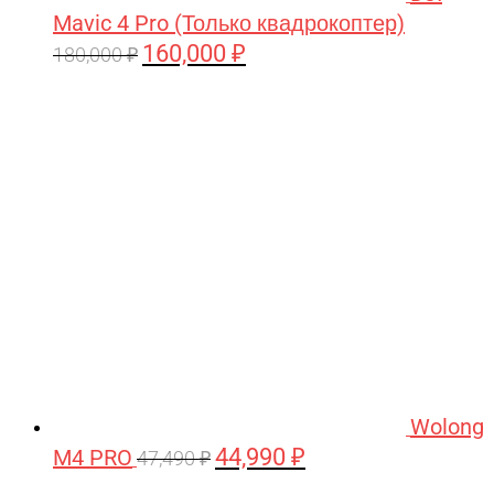
Mavic 4 Pro (Только квадрокоптер)
160,000
₽
Первоначальная
Текущая
180,000
₽
цена
цена:
составляла
160,000 ₽.
180,000 ₽.
Wolong
44,990
₽
M4 PRO
Первоначальная
Текущая
47,490
₽
цена
цена: