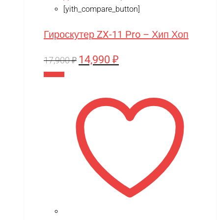
[yith_compare_button]
Гироскутер ZX-11 Pro – Хип Хоп
14,990
₽
Первоначальная
Текущая
17,900
₽
цена
цена:
В корзину
составляла
14,990 ₽.
17,900 ₽.