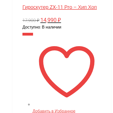
Гироскутер ZX-11 Pro – Хип Хоп
14,990
₽
Первоначальная
Текущая
17,900
₽
цена
цена:
Доступно:
В наличии
составляла
14,990 ₽.
В корзину
17,900 ₽.
Добавить в Избранное