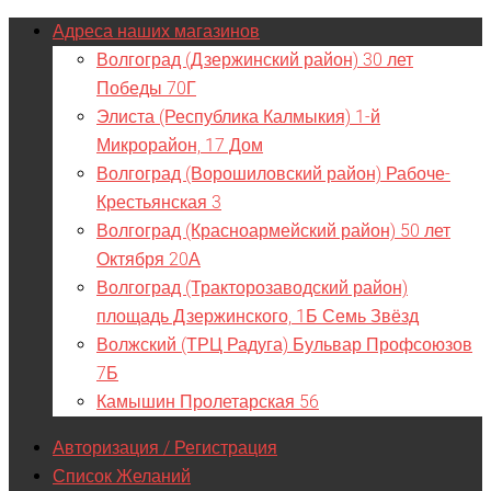
Адреса наших магазинов
Волгоград (Дзержинский район) 30 лет
Победы 70Г
Элиста (Республика Калмыкия) 1-й
Микрорайон, 17 Дом
Волгоград (Ворошиловский район) Рабоче-
Крестьянская 3
Волгоград (Красноармейский район) 50 лет
Октября 20А
Волгоград (Тракторозаводский район)
площадь Дзержинского, 1Б Семь Звёзд
Волжский (ТРЦ Радуга) Бульвар Профсоюзов
7Б
Камышин Пролетарская 56
Авторизация / Регистрация
Список Желаний