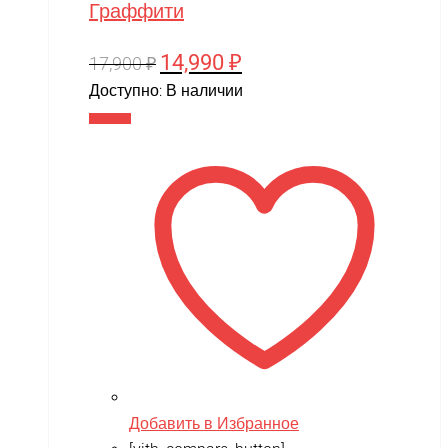
Граффити
14,990
₽
Первоначальная
Текущая
17,900
₽
цена
цена:
Доступно:
В наличии
составляла
14,990 ₽.
В корзину
17,900 ₽.
Добавить в Избранное