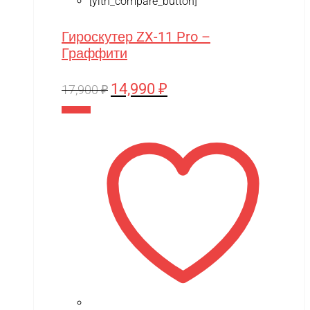
[yith_compare_button]
Гироскутер ZX-11 Pro –
Граффити
14,990
₽
Первоначальная
Текущая
17,900
₽
цена
цена:
В корзину
составляла
14,990 ₽.
17,900 ₽.