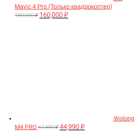
Mavic 4 Pro (Только квадрокоптер)
160,000
₽
Первоначальная
Текущая
180,000
₽
цена
цена:
составляла
160,000 ₽.
180,000 ₽.
Wolong
44,990
₽
M4 PRO
Первоначальная
Текущая
47,490
₽
цена
цена: