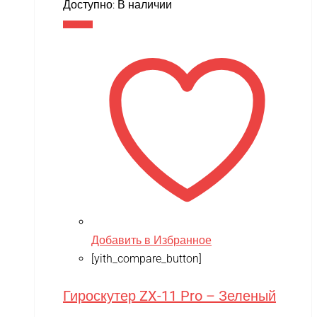
цена
цена:
Доступно:
В наличии
составляла
14,990 ₽.
В корзину
17,900 ₽.
Добавить в Избранное
[yith_compare_button]
Гироскутер ZX-11 Pro – Зеленый