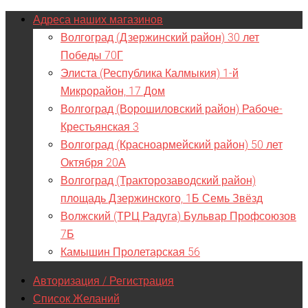
Адреса наших магазинов
Волгоград (Дзержинский район) 30 лет
Победы 70Г
Элиста (Республика Калмыкия) 1-й
Микрорайон, 17 Дом
Волгоград (Ворошиловский район) Рабоче-
Крестьянская 3
Волгоград (Красноармейский район) 50 лет
Октября 20А
Волгоград (Тракторозаводский район)
площадь Дзержинского, 1Б Семь Звёзд
Волжский (ТРЦ Радуга) Бульвар Профсоюзов
7Б
Камышин Пролетарская 56
Авторизация / Регистрация
Список Желаний