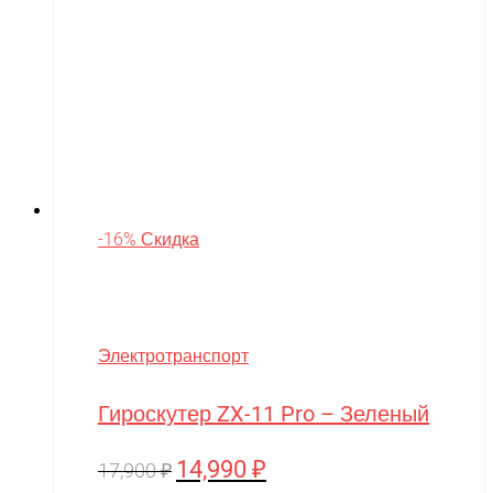
-16% Скидка
Электротранспорт
Гироскутер ZX-11 Pro – Зеленый
14,990
₽
Первоначальная
Текущая
17,900
₽