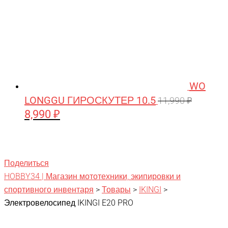
WO
LONGGU ГИРОСКУТЕР 10.5
11,990
₽
8,990
₽
Первоначальная
Текущая
цена
цена:
составляла
8,990 ₽.
11,990 ₽.
Поделиться
HOBBY34 | Магазин мототехники, экипировки и
спортивного инвентаря
>
Товары
>
IKINGI
>
Электровелосипед IKINGI E20 PRO