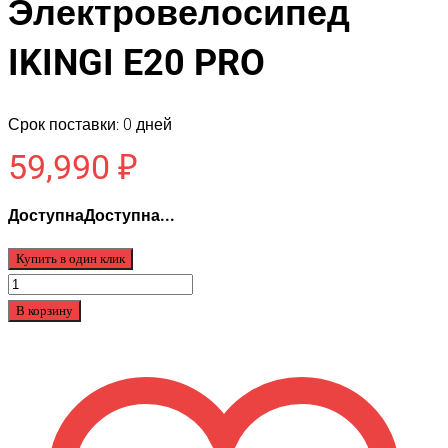
Электровелосипед
IKINGI E20 PRO
Срок поставки: 0 дней
59,990
₽
ДоступнаДоступна...
Купить в один клик
Количество
товара
В корзину
Электровелосипед
IKINGI
E20
PRO