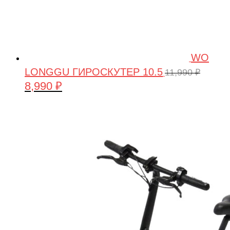
WO
LONGGU ГИРОСКУТЕР 10.5
11,990
₽
8,990
₽
Первоначальная
Текущая
цена
цена:
составляла
8,990 ₽.
11,990 ₽.