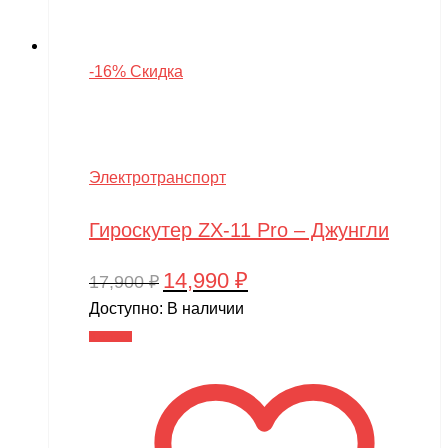
-16% Скидка
Электротранспорт
Гироскутер ZX-11 Pro – Джунгли
14,990
₽
Первоначальная
Текущая
17,900
₽
цена
цена:
Доступно:
В наличии
составляла
14,990 ₽.
В корзину
17,900 ₽.