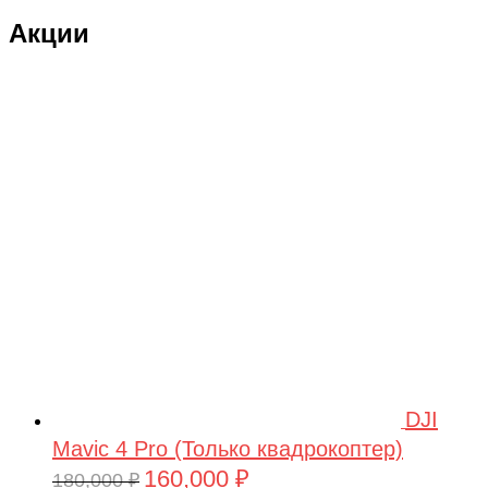
Акции
DJI
Mavic 4 Pro (Только квадрокоптер)
160,000
₽
Первоначальная
Текущая
180,000
₽