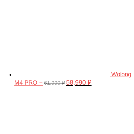
Wolong
58,990
₽
M4 PRO +
Первоначальная
Текущая
61,990
₽
цена
цена:
составляла
58,990 ₽.
61,990 ₽.