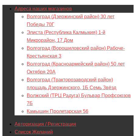
Адреса наших магазинов
Волгоград (Дзержинский район) 30 лет
Победы 70Г
Элиста (Республика Калмыкия) 1-й
Микрорайон, 17 Дом
Волгоград (Ворошиловский район) Рабоче-
Крестьянская 3
Волгоград (Красноармейский район) 50 лет
Октября 20А
Волгоград (Тракторозаводский район)
площадь Дзержинского, 1Б Семь Звёзд
Волжский (ТРЦ Радуга) Бульвар Профсоюзов
7Б
Камышин Пролетарская 56
Авторизация / Регистрация
Список Желаний