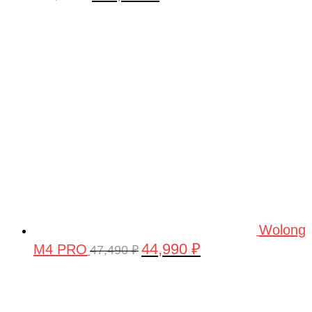
цена
цена:
составляла
160,000 ₽.
180,000 ₽.
Wolong
44,990
₽
M4 PRO
Первоначальная
Текущая
47,490
₽
цена
цена:
составляла
44,990 ₽.
47,490 ₽.