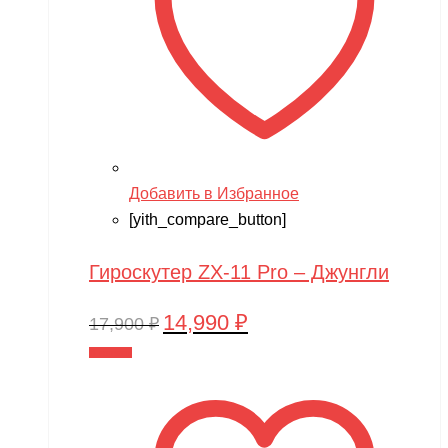
Добавить в Избранное
[yith_compare_button]
Гироскутер ZX-11 Pro – Джунгли
14,990
₽
Первоначальная
Текущая
17,900
₽
цена
цена:
В корзину
составляла
14,990 ₽.
17,900 ₽.