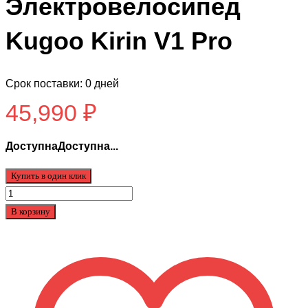
Электровелосипед
Kugoo Kirin V1 Pro
Срок поставки: 0 дней
45,990
₽
ДоступнаДоступна...
Купить в один клик
Количество
товара
В корзину
Электровелосипед
Kugoo
Kirin
V1
Pro