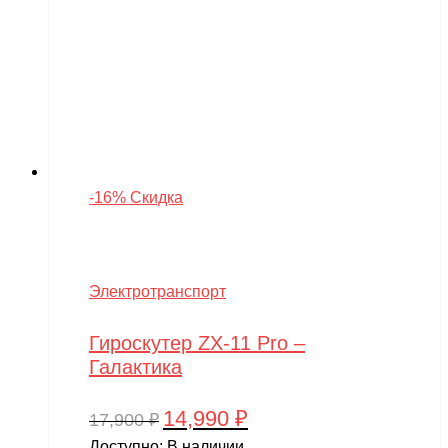
-16% Скидка
Электротранспорт
Гироскутер ZX-11 Pro –
Галактика
14,990
₽
Первоначальная
Текущая
17,900
₽
цена
цена:
Доступно:
В наличии