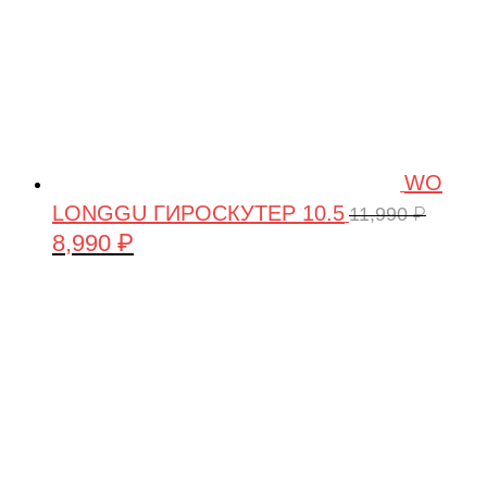
WO
LONGGU ГИРОСКУТЕР 10.5
11,990
₽
8,990
₽
Первоначальная
Текущая
цена
цена:
составляла
8,990 ₽.
11,990 ₽.