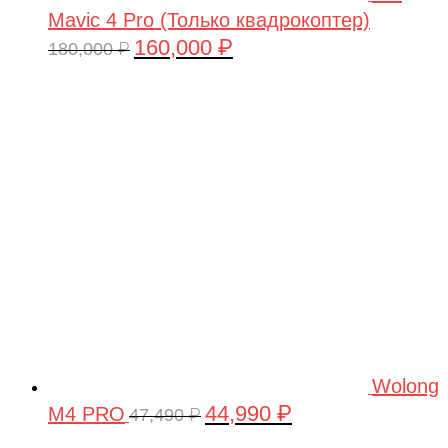
Mavic 4 Pro (Только квадрокоптер)
160,000
₽
Первоначальная
Текущая
180,000
₽
цена
цена:
составляла
160,000 ₽.
180,000 ₽.
Wolong
44,990
₽
M4 PRO
Первоначальная
Текущая
47,490
₽
цена
цена: