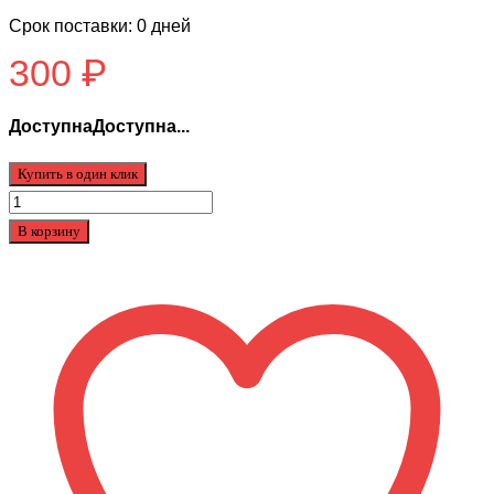
Срок поставки: 0 дней
300
₽
ДоступнаДоступна...
Купить в один клик
Количество
товара
В корзину
Фиксатор
руля
Ninebot
G30