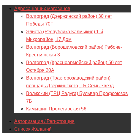
Адреса наших магазинов
Волгоград (Дзержинский район) 30 лет
Победы 70Г
Элиста (Республика Калмыкия) 1-й
Микрорайон, 17 Дом
Волгоград (Ворошиловский район) Рабоче-
Крестьянская 3
Волгоград (Красноармейский район) 50 лет
Октября 20А
Волгоград (Тракторозаводский район)
площадь Дзержинского, 1Б Семь Звёзд
Волжский (ТРЦ Радуга) Бульвар Профсоюзов
7Б
Камышин Пролетарская 56
Авторизация / Регистрация
Список Желаний