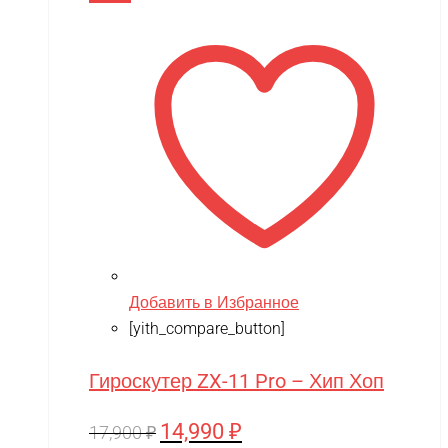
17,900 ₽.
Добавить в Избранное
[yith_compare_button]
Гироскутер ZX-11 Pro – Хип Хоп
14,990
₽
Первоначальная
Текущая
17,900
₽