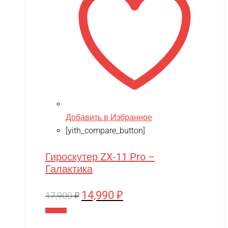
Добавить в Избранное
[yith_compare_button]
Гироскутер ZX-11 Pro –
Галактика
14,990
₽
Первоначальная
Текущая
17,900
₽
цена
цена:
В корзину
составляла
14,990 ₽.