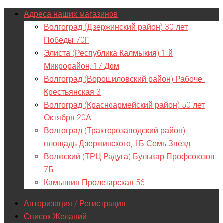
Адреса наших магазинов
Волгоград (Дзержинский район) 30 лет
Победы 70Г
Элиста (Республика Калмыкия) 1-й
Микрорайон, 17 Дом
Волгоград (Ворошиловский район) Рабоче-
Крестьянская 3
Волгоград (Красноармейский район) 50 лет
Октября 20А
Волгоград (Тракторозаводский район)
площадь Дзержинского, 1Б Семь Звёзд
Волжский (ТРЦ Радуга) Бульвар Профсоюзов
7Б
Камышин Пролетарская 56
Авторизация / Регистрация
Список Желаний