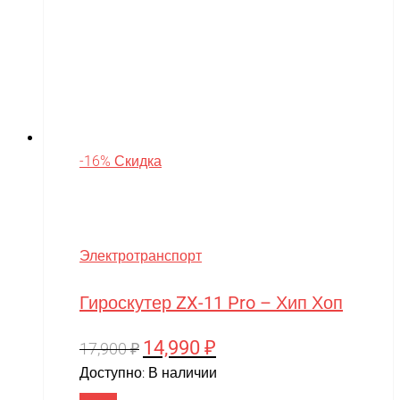
-16% Скидка
Электротранспорт
Гироскутер ZX-11 Pro – Хип Хоп
14,990
₽
Первоначальная
Текущая
17,900
₽
цена
цена:
Доступно:
В наличии
составляла
14,990 ₽.
В корзину