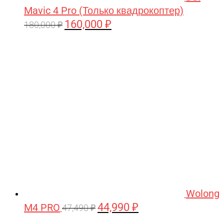
Mavic 4 Pro (Только квадрокоптер)
160,000
₽
Первоначальная
Текущая
180,000
₽
цена
цена:
составляла
160,000 ₽.
180,000 ₽.
Wolong
44,990
₽
M4 PRO
Первоначальная
Текущая
47,490
₽
цена
цена: