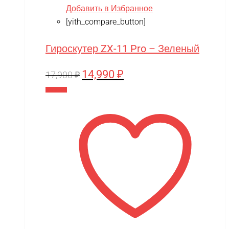
Добавить в Избранное
[yith_compare_button]
Гироскутер ZX-11 Pro – Зеленый
14,990
₽
Первоначальная
Текущая
17,900
₽
цена
цена:
В корзину
составляла
14,990 ₽.
17,900 ₽.