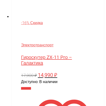
-16% Скидка
Электротранспорт
Гироскутер ZX-11 Pro –
Галактика
14,990
₽
Первоначальная
Текущая
17,900
₽
цена
цена:
Доступно:
В наличии
составляла
14,990 ₽.
В корзину
17,900 ₽.