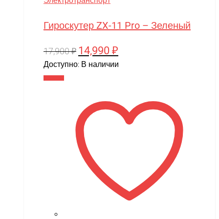
Электротранспорт
Гироскутер ZX-11 Pro – Зеленый
14,990
₽
Первоначальная
Текущая
17,900
₽
цена
цена:
Доступно:
В наличии
составляла
14,990 ₽.
В корзину
17,900 ₽.