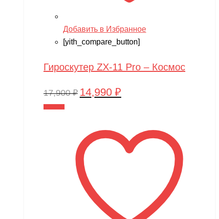
Добавить в Избранное
[yith_compare_button]
Гироскутер ZX-11 Pro – Космос
14,990
₽
Первоначальная
Текущая
17,900
₽
цена
цена:
В корзину
составляла
14,990 ₽.
17,900 ₽.