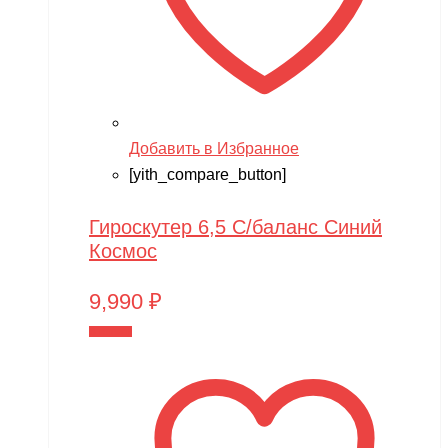
Добавить в Избранное
[yith_compare_button]
Гироскутер 6,5 С/баланс Синий
Космос
9,990
₽
В корзину