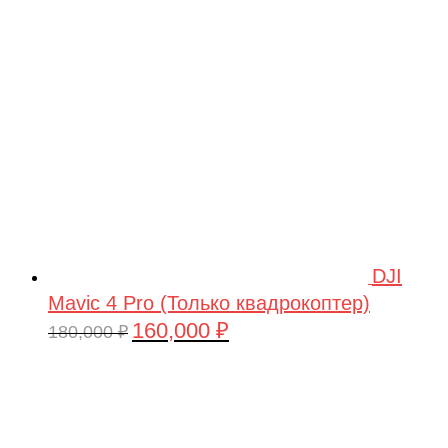
209,990 ₽.
DJI
Mavic 4 Pro (Только квадрокоптер)
160,000
₽
Первоначальная
Текущая
180,000
₽
цена
цена:
составляла
160,000 ₽.
180,000 ₽.