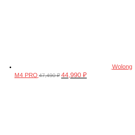
Wolong
44,990
₽
M4 PRO
Первоначальная
Текущая
47,490
₽
цена
цена:
составляла
44,990 ₽.
47,490 ₽.