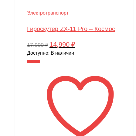
Электротранспорт
Гироскутер ZX-11 Pro – Космос
14,990
₽
Первоначальная
Текущая
17,900
₽
цена
цена:
Доступно:
В наличии
составляла
14,990 ₽.
В корзину
17,900 ₽.