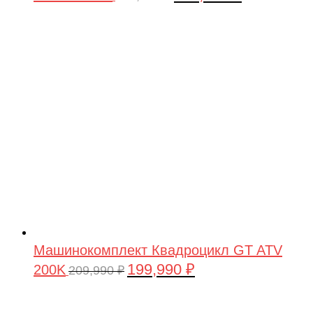
цена
цена:
составляла
199,990 ₽.
209,990 ₽.
Машинокомплект Квадроцикл GT ATV
199,990
₽
200K
Первоначальная
Текущая
209,990
₽
цена
цена:
составляла
199,990 ₽.