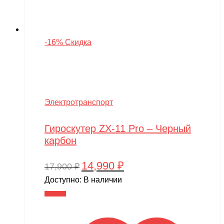
-16% Скидка
Электротранспорт
Гироскутер ZX-11 Pro – Черный
карбон
14,990
₽
Первоначальная
Текущая
17,900
₽
цена
цена:
Доступно:
В наличии
составляла
14,990 ₽.
В корзину
17,900 ₽.