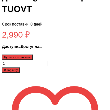
TUOVT
Срок поставки: 0 дней
2,990
₽
ДоступнаДоступна...
Купить в один клик
Количество
товара
В корзину
Шипованная
покрышка
для
Kugoo
M4
M4