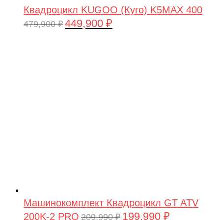
Квадроцикл KUGOO (Куго) K5MAX 400
449,900
₽
Первоначальная
Текущая
479,900
₽
цена
цена:
составляла
449,900 ₽.
479,900 ₽.
Машинокомплект Квадроцикл GT ATV
199,990
₽
200K-2 PRO
Первоначальная
Текущая
209,990
₽