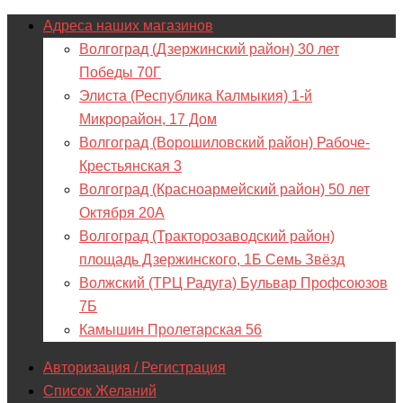
Адреса наших магазинов
Волгоград (Дзержинский район) 30 лет
Победы 70Г
Элиста (Республика Калмыкия) 1-й
Микрорайон, 17 Дом
Волгоград (Ворошиловский район) Рабоче-
Крестьянская 3
Волгоград (Красноармейский район) 50 лет
Октября 20А
Волгоград (Тракторозаводский район)
площадь Дзержинского, 1Б Семь Звёзд
Волжский (ТРЦ Радуга) Бульвар Профсоюзов
7Б
Камышин Пролетарская 56
Авторизация / Регистрация
Список Желаний