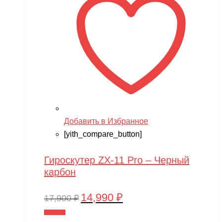
Добавить в Избранное
[yith_compare_button]
Гироскутер ZX-11 Pro – Черный
карбон
14,990
₽
Первоначальная
Текущая
17,900
₽
цена
цена:
В корзину