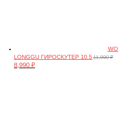
WO
LONGGU ГИРОСКУТЕР 10.5
11,990
₽
8,990
₽
Первоначальная
Текущая
цена
цена:
составляла
8,990 ₽.
11,990 ₽.