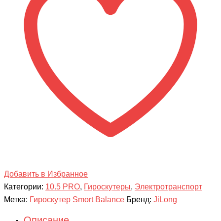
Цветная
молния
Приложение
TaoTao
+
Самобаланс
Добавить в Избранное
Категории:
10.5 PRO
,
Гироскутеры
,
Электротранспорт
Метка:
Гироскутер Smort Balance
Бренд:
JiLong
Описание