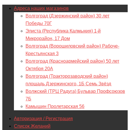
Адреса наших магазинов
Волгоград (Дзержинский район) 30 лет
Победы 70Г
Элиста (Республика Калмыкия) 1-й
Микрорайон, 17 Дом
Волгоград (Ворошиловский район) Рабоче-
Крестьянская 3
Волгоград (Красноармейский район) 50 лет
Октября 20А
Волгоград (Тракторозаводский район)
площадь Дзержинского, 1Б Семь Звёзд
Волжский (ТРЦ Радуга) Бульвар Профсоюзов
7Б
Камышин Пролетарская 56
Авторизация / Регистрация
Список Желаний