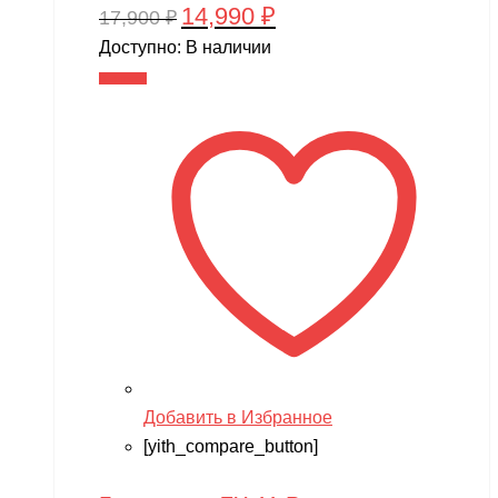
14,990
₽
Первоначальная
Текущая
17,900
₽
цена
цена:
Доступно:
В наличии
составляла
14,990 ₽.
В корзину
17,900 ₽.
Добавить в Избранное
[yith_compare_button]