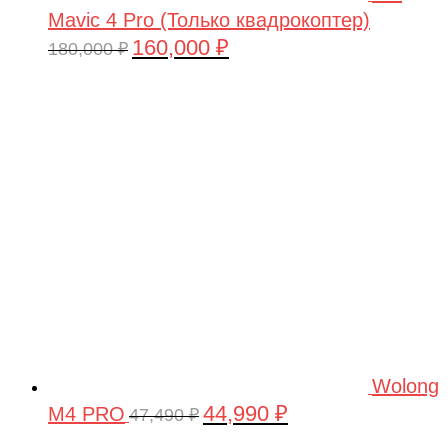
Mavic 4 Pro (Только квадрокоптер)
160,000
₽
Первоначальная
Текущая
180,000
₽
цена
цена:
составляла
160,000 ₽.
180,000 ₽.
Wolong
44,990
₽
M4 PRO
Первоначальная
Текущая
47,490
₽
цена
цена: