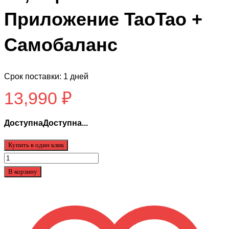
Приложение TaoTao +
Самобаланс
Срок поставки: 1 дней
13,990
₽
ДоступнаДоступна...
Купить в один клик
Количество
товара
В корзину
JiLong
SUV
Premium
10,5