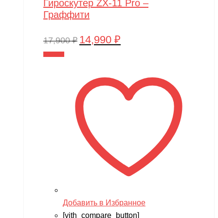
Гироскутер ZX-11 Pro –
Граффити
14,990
₽
Первоначальная
Текущая
17,900
₽
цена
цена:
В корзину
составляла
14,990 ₽.
17,900 ₽.
Добавить в Избранное
[yith_compare_button]