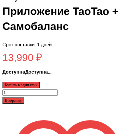
Приложение TaoTao +
Самобаланс
Срок поставки: 1 дней
13,990
₽
ДоступнаДоступна...
Купить в один клик
Количество
товара
В корзину
JiLong
SUV
Premium
10,5