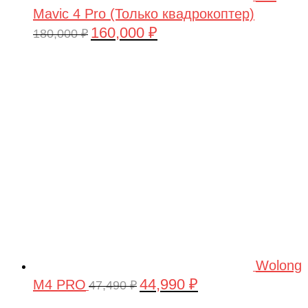
Mavic 4 Pro (Только квадрокоптер)
160,000
₽
Первоначальная
Текущая
180,000
₽
цена
цена:
составляла
160,000 ₽.
180,000 ₽.
Wolong
44,990
₽
M4 PRO
Первоначальная
Текущая
47,490
₽
цена
цена: