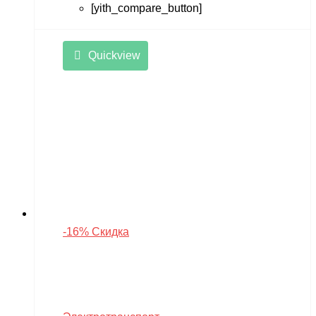
[yith_compare_button]
Quickview
-16% Скидка