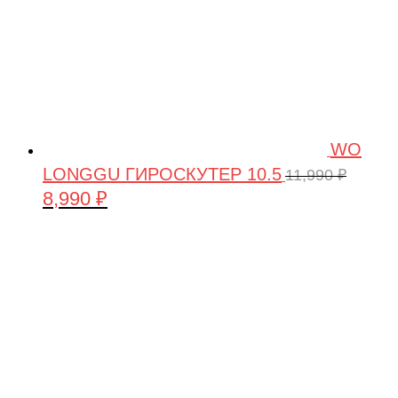
WO
LONGGU ГИРОСКУТЕР 10.5
11,990
₽
8,990
₽
Первоначальная
Текущая
цена
цена:
составляла
8,990 ₽.
11,990 ₽.