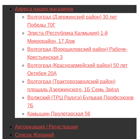
Адреса наших магазинов
Волгоград (Дзержинский район) 30 лет
Победы 70Г
Элиста (Республика Калмыкия) 1-й
Микрорайон, 17 Дом
Волгоград (Ворошиловский район) Рабоче-
Крестьянская 3
Волгоград (Красноармейский район) 50 лет
Октября 20А
Волгоград (Тракторозаводский район)
площадь Дзержинского, 1Б Семь Звёзд
Волжский (ТРЦ Радуга) Бульвар Профсоюзов
7Б
Камышин Пролетарская 56
Авторизация / Регистрация
Список Желаний