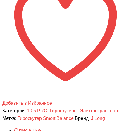
Желтая
молния
Приложение
TaoTao
+
Самобаланс
Добавить в Избранное
Категории:
10.5 PRO
,
Гироскутеры
,
Электротранспорт
Метка:
Гироскутер Smort Balance
Бренд:
JiLong
Описание