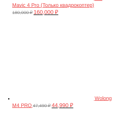
Mavic 4 Pro (Только квадрокоптер)
160,000
₽
Первоначальная
Текущая
180,000
₽
цена
цена:
составляла
160,000 ₽.
180,000 ₽.
Wolong
44,990
₽
M4 PRO
Первоначальная
Текущая
47,490
₽
цена
цена: