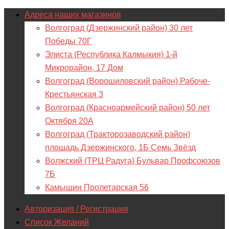
Адреса наших магазинов
Волгоград (Дзержинский район) 30 лет
Победы 70Г
Элиста (Республика Калмыкия) 1-й
Микрорайон, 17 Дом
Волгоград (Ворошиловский район) Рабоче-
Крестьянская 3
Волгоград (Красноармейский район) 50 лет
Октября 20А
Волгоград (Тракторозаводский район)
площадь Дзержинского, 1Б Семь Звёзд
Волжский (ТРЦ Радуга) Бульвар Профсоюзов
7Б
Камышин Пролетарская 56
Авторизация / Регистрация
Список Желаний