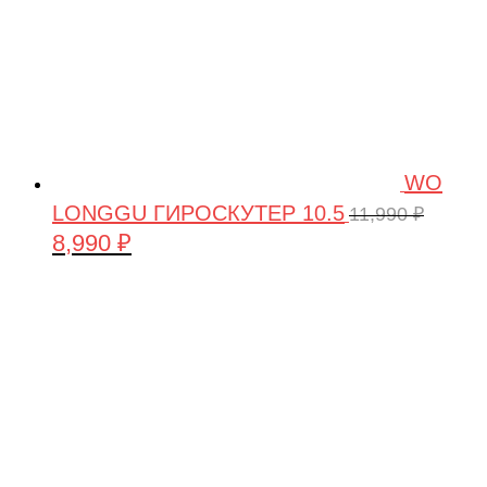
WO
LONGGU ГИРОСКУТЕР 10.5
11,990
₽
8,990
₽
Первоначальная
Текущая
цена
цена:
составляла
8,990 ₽.
11,990 ₽.