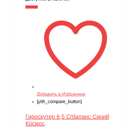
В корзину
Добавить в Избранное
[yith_compare_button]
Гироскутер 6,5 С/баланс Синий
Космос