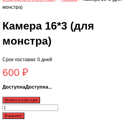
монстра)
Камера 16*3 (для
монстра)
Срок поставки: 0 дней
600
₽
ДоступнаДоступна...
Купить в один клик
Количество
товара
В корзину
Камера
16*3