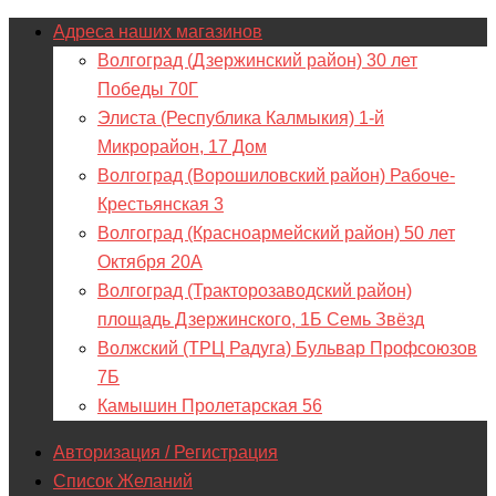
Адреса наших магазинов
Волгоград (Дзержинский район) 30 лет
Победы 70Г
Элиста (Республика Калмыкия) 1-й
Микрорайон, 17 Дом
Волгоград (Ворошиловский район) Рабоче-
Крестьянская 3
Волгоград (Красноармейский район) 50 лет
Октября 20А
Волгоград (Тракторозаводский район)
площадь Дзержинского, 1Б Семь Звёзд
Волжский (ТРЦ Радуга) Бульвар Профсоюзов
7Б
Камышин Пролетарская 56
Авторизация / Регистрация
Список Желаний