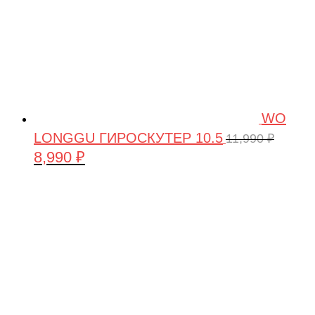
WO
LONGGU ГИРОСКУТЕР 10.5
11,990
₽
8,990
₽
Первоначальная
Текущая
цена
цена:
составляла
8,990 ₽.
11,990 ₽.