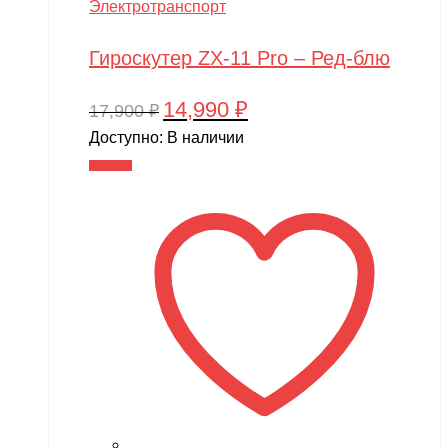
Электротранспорт
Гироскутер ZX-11 Pro – Ред-блю
14,990
₽
Первоначальная
Текущая
17,900
₽
цена
цена:
Доступно:
В наличии
составляла
14,990 ₽.
В корзину
17,900 ₽.