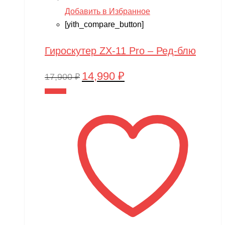
Добавить в Избранное
[yith_compare_button]
Гироскутер ZX-11 Pro – Ред-блю
14,990
₽
Первоначальная
Текущая
17,900
₽
цена
цена:
В корзину
составляла
14,990 ₽.
17,900 ₽.