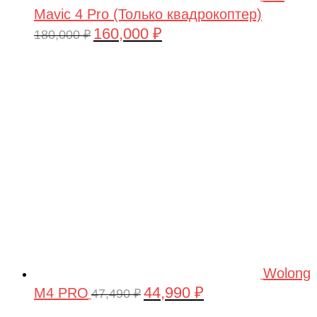
Mavic 4 Pro (Только квадрокоптер)
160,000
₽
Первоначальная
Текущая
180,000
₽
цена
цена:
составляла
160,000 ₽.
180,000 ₽.
Wolong
44,990
₽
M4 PRO
Первоначальная
Текущая
47,490
₽
цена
цена: