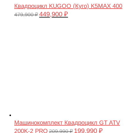
Квадроцикл KUGOO (Куго) K5MAX 400
449,900
₽
Первоначальная
Текущая
479,900
₽
цена
цена:
составляла
449,900 ₽.
479,900 ₽.
Машинокомплект Квадроцикл GT ATV
199,990
₽
200K-2 PRO
Первоначальная
Текущая
209,990
₽