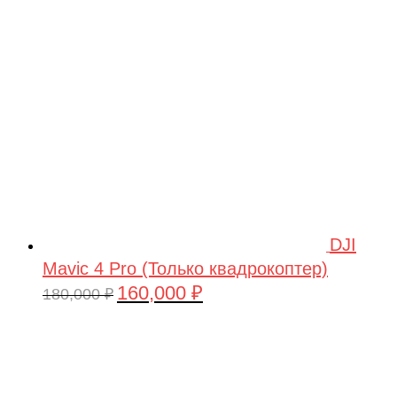
209,990 ₽.
DJI
Mavic 4 Pro (Только квадрокоптер)
160,000
₽
Первоначальная
Текущая
180,000
₽
цена
цена:
составляла
160,000 ₽.
180,000 ₽.