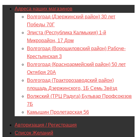
Адреса наших магазинов
Волгоград (Дзержинский район) 30 лет
Победы 70Г
Элиста (Республика Калмыкия) 1-й
Микрорайон, 17 Дом
Волгоград (Ворошиловский район) Рабоче-
Крестьянская 3
Волгоград (Красноармейский район) 50 лет
Октября 20А
Волгоград (Тракторозаводский район)
площадь Дзержинского, 1Б Семь Звёзд
Волжский (ТРЦ Радуга) Бульвар Профсоюзов
7Б
Камышин Пролетарская 56
Авторизация / Регистрация
Список Желаний