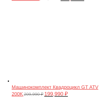
цена
цена:
составляла
199,990 ₽.
209,990 ₽.
Машинокомплект Квадроцикл GT ATV
199,990
₽
200K
Первоначальная
Текущая
209,990
₽
цена
цена:
составляла
199,990 ₽.