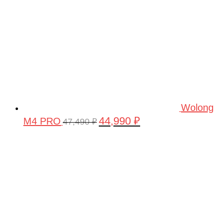
Wolong
44,990
₽
M4 PRO
Первоначальная
Текущая
47,490
₽
цена
цена:
составляла
44,990 ₽.
47,490 ₽.