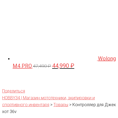
Wolong
44,990
₽
M4 PRO
Первоначальная
Текущая
47,490
₽
цена
цена:
составляла
44,990 ₽.
47,490 ₽.
Поделиться
HOBBY34 | Магазин мототехники, экипировки и
спортивного инвентаря
>
Товары
>
Контроллер для Джек
хот 36v