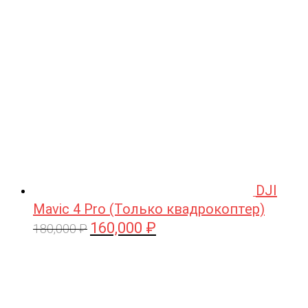
209,990 ₽.
DJI
Mavic 4 Pro (Только квадрокоптер)
160,000
₽
Первоначальная
Текущая
180,000
₽
цена
цена:
составляла
160,000 ₽.
180,000 ₽.