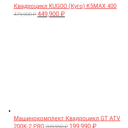
Квадроцикл KUGOO (Куго) K5MAX 400
449,900
₽
Первоначальная
Текущая
479,900
₽
цена
цена:
составляла
449,900 ₽.
479,900 ₽.
Машинокомплект Квадроцикл GT ATV
199,990
₽
200K-2 PRO
Первоначальная
Текущая
209,990
₽