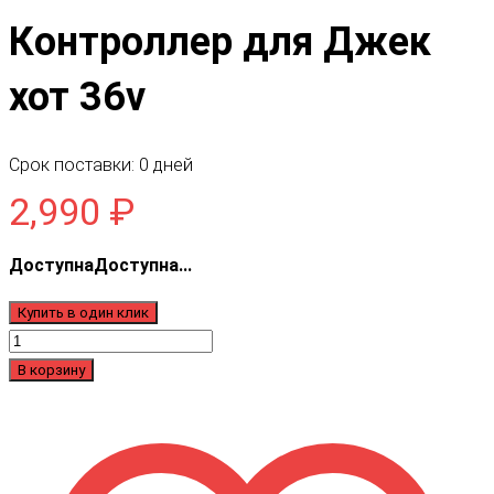
Контроллер для Джек
хот 36v
Срок поставки: 0 дней
2,990
₽
ДоступнаДоступна...
Купить в один клик
Количество
товара
В корзину
Контроллер
для
Джек
хот