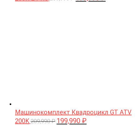
цена
цена:
составляла
199,990 ₽.
209,990 ₽.
Машинокомплект Квадроцикл GT ATV
199,990
₽
200K
Первоначальная
Текущая
209,990
₽
цена
цена:
составляла
199,990 ₽.