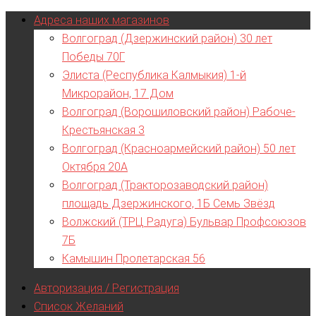
Адреса наших магазинов
Волгоград (Дзержинский район) 30 лет
Победы 70Г
Элиста (Республика Калмыкия) 1-й
Микрорайон, 17 Дом
Волгоград (Ворошиловский район) Рабоче-
Крестьянская 3
Волгоград (Красноармейский район) 50 лет
Октября 20А
Волгоград (Тракторозаводский район)
площадь Дзержинского, 1Б Семь Звёзд
Волжский (ТРЦ Радуга) Бульвар Профсоюзов
7Б
Камышин Пролетарская 56
Авторизация / Регистрация
Список Желаний