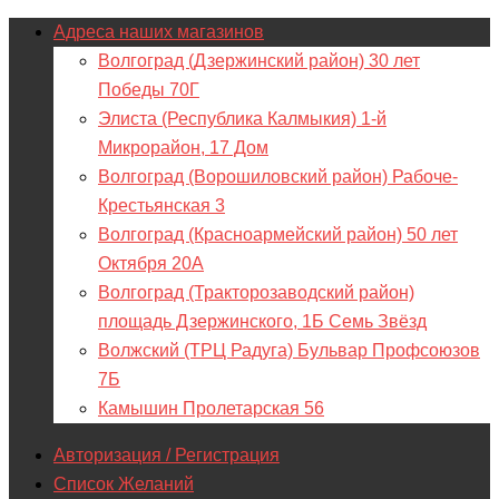
Адреса наших магазинов
Волгоград (Дзержинский район) 30 лет
Победы 70Г
Элиста (Республика Калмыкия) 1-й
Микрорайон, 17 Дом
Волгоград (Ворошиловский район) Рабоче-
Крестьянская 3
Волгоград (Красноармейский район) 50 лет
Октября 20А
Волгоград (Тракторозаводский район)
площадь Дзержинского, 1Б Семь Звёзд
Волжский (ТРЦ Радуга) Бульвар Профсоюзов
7Б
Камышин Пролетарская 56
Авторизация / Регистрация
Список Желаний