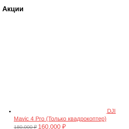
Акции
DJI
Mavic 4 Pro (Только квадрокоптер)
160,000
₽
Первоначальная
Текущая
180,000
₽