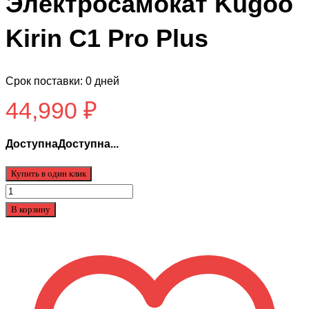
Электросамокат Kugoo
Kirin C1 Pro Plus
Срок поставки: 0 дней
44,990
₽
ДоступнаДоступна...
Купить в один клик
Количество
товара
В корзину
Электросамокат
Kugoo
Kirin
C1
Pro