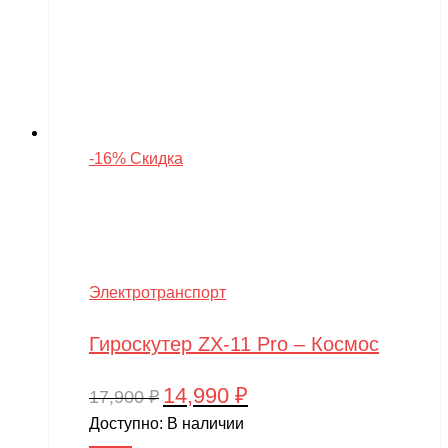
-16% Скидка
Электротранспорт
Гироскутер ZX-11 Pro – Космос
14,990
₽
Первоначальная
Текущая
17,900
₽
цена
цена:
Доступно:
В наличии
составляла
14,990 ₽.