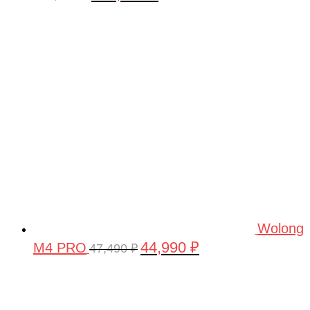
цена
цена:
составляла
160,000 ₽.
180,000 ₽.
Wolong
44,990
₽
M4 PRO
Первоначальная
Текущая
47,490
₽
цена
цена:
составляла
44,990 ₽.
47,490 ₽.