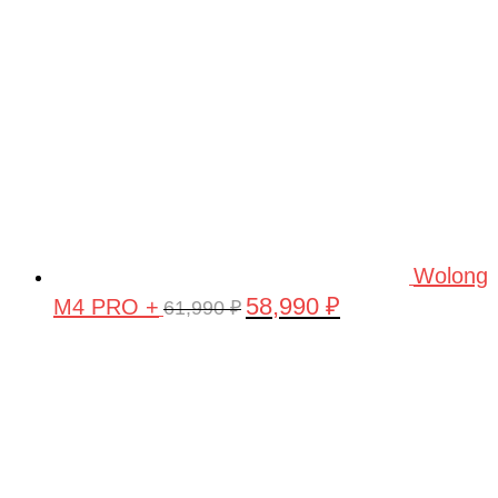
Wolong
58,990
₽
M4 PRO +
Первоначальная
Текущая
61,990
₽
цена
цена:
составляла
58,990 ₽.
61,990 ₽.