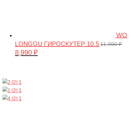
WO
LONGGU ГИРОСКУТЕР 10.5
11,990
₽
8,990
₽
Первоначальная
Текущая
цена
цена:
составляла
8,990 ₽.
11,990 ₽.