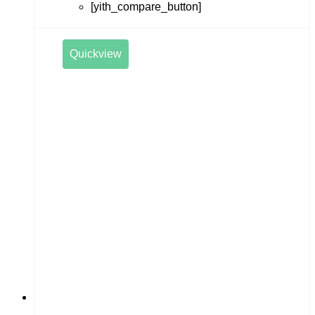
[yith_compare_button]
Quickview