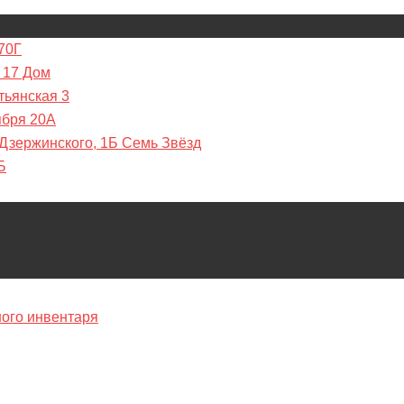
70Г
 17 Дом
тьянская 3
ября 20А
 Дзержинского, 1Б Семь Звёзд
Б