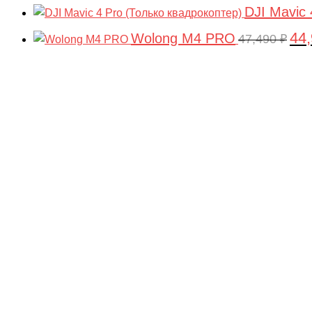
DJI Mavic 
44
Wolong M4 PRO
Пер
47,490
₽
цен
сос
47,4