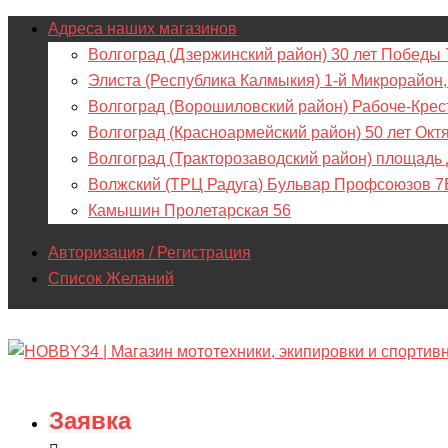
Адреса наших магазинов
Волгоград (Дзержинский район) 30 лет Победы 
Элиста (Республика Калмыкия) 1-й Микрорайон,
Волгоград (Ворошиловский район) Рабоче-Крес
Волгоград (Красноармейский район) 50 лет Окт
Волгоград (Тракторозаводский район) площадь
Волжский (ТРЦ Радуга) Бульвар Профсоюзов 7
Камышин Пролетарская 56
Авторизация / Регистрация
Список Желаний
Заявка