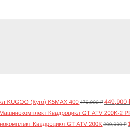
449,900
кл KUGOO (Куго) K5MAX 400
Первонача
479,900
₽
цена
Машинокомплект Квадроцикл GT ATV 200K-2 
составляла
окомплект Квадроцикл GT ATV 200K
209,990
₽
479,900 ₽.