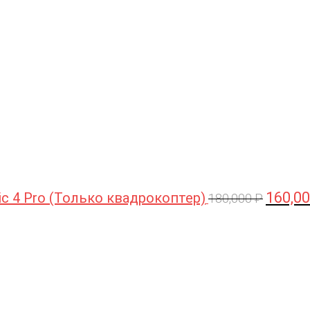
цена
составл
180,000 
160,0
ic 4 Pro (Только квадрокоптер)
180,000
₽
Первоначальная
Текущая
цена
цена:
составляла
44,990 ₽.
47,490 ₽.