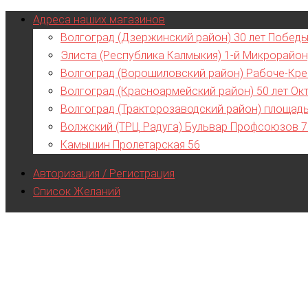
Адреса наших магазинов
Волгоград (Дзержинский район) 30 лет Победы
Элиста (Республика Калмыкия) 1-й Микрорайон
Волгоград (Ворошиловский район) Рабоче-Кре
Волгоград (Красноармейский район) 50 лет Ок
Волгоград (Тракторозаводский район) площад
Волжский (ТРЦ Радуга) Бульвар Профсоюзов 
Камышин Пролетарская 56
Авторизация / Регистрация
Список Желаний