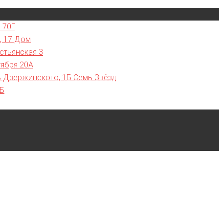
 70Г
, 17 Дом
стьянская 3
тября 20А
ь Дзержинского, 1Б Семь Звёзд
7Б