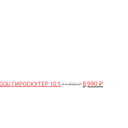
цена
цена:
составляла
8,990 ₽.
11,990 ₽.
8,990
₽
GGU ГИРОСКУТЕР 10.5
11,990
₽