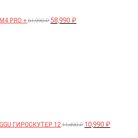
58,990
₽
 M4 PRO +
61,990
₽
Первоначальная
Текущая
цена
цена:
составляла
10,990 ₽.
11,490 ₽.
10,990
₽
GGU ГИРОСКУТЕР 12
11,490
₽
Первоначальная
Текущая