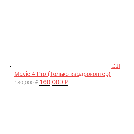
DJI
Mavic 4 Pro (Только квадрокоптер)
160,000
₽
Первоначальная
Текущая
180,000
₽
цена
цена:
составляла
160,000 ₽.
180,000 ₽.