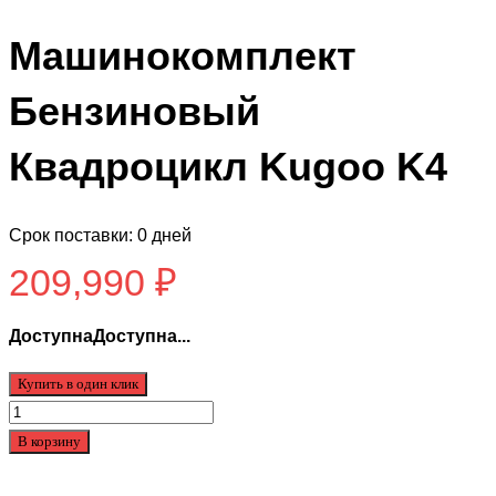
Машинокомплект
Бензиновый
Квадроцикл Kugoo K4
Срок поставки: 0 дней
209,990
₽
ДоступнаДоступна...
Купить в один клик
Количество
товара
В корзину
Машинокомплект