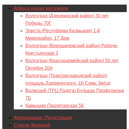
Адреса наших магазинов
Волгоград (Дзержинский район) 30 лет
Победы 70Г
Элиста (Республика Калмыкия) 1-й
Микрорайон, 17 Дом
Волгоград (Ворошиловский район) Рабоче-
Крестьянская 3
Волгоград (Красноармейский район) 50 лет
Октября 20А
Волгоград (Тракторозаводский район)
площадь Дзержинского, 1Б Семь Звёзд
Волжский (ТРЦ Радуга) Бульвар Профсоюзов
7Б
Камышин Пролетарская 56
Авторизация / Регистрация
Список Желаний