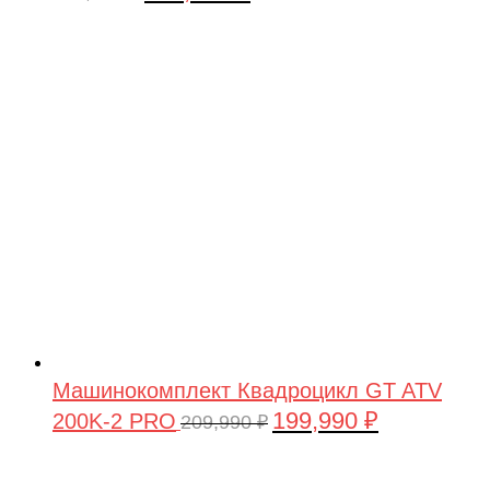
цена
цена:
составляла
449,900 ₽.
479,900 ₽.
Машинокомплект Квадроцикл GT ATV
199,990
₽
200K-2 PRO
Первоначальная
Текущая
209,990
₽
цена
цена:
составляла
199,990 ₽.