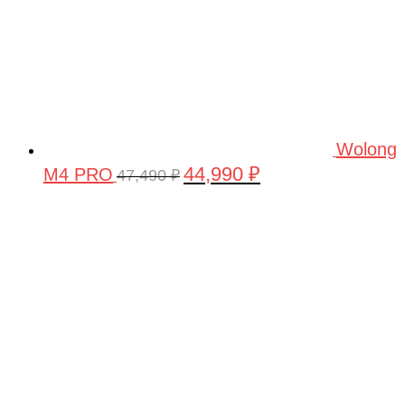
Wolong
44,990
₽
M4 PRO
Первоначальная
Текущая
47,490
₽
цена
цена:
составляла
44,990 ₽.
47,490 ₽.