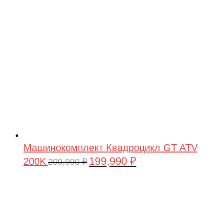
209,990 ₽.
Машинокомплект Квадроцикл GT ATV
199,990
₽
200K
Первоначальная
Текущая
209,990
₽
цена
цена:
составляла
199,990 ₽.
209,990 ₽.