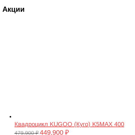
Акции
Квадроцикл KUGOO (Куго) K5MAX 400
449,900
₽
Первоначальная
Текущая
479,900
₽