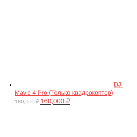
209,990 ₽.
DJI
Mavic 4 Pro (Только квадрокоптер)
160,000
₽
Первоначальная
Текущая
180,000
₽
цена
цена:
составляла
160,000 ₽.
180,000 ₽.