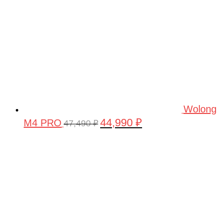
Wolong
44,990
₽
M4 PRO
Первоначальная
Текущая
47,490
₽
цена
цена:
составляла
44,990 ₽.
47,490 ₽.