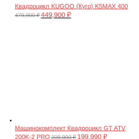
Квадроцикл KUGOO (Куго) K5MAX 400
449,900
₽
Первоначальная
Текущая
479,900
₽
цена
цена:
составляла
449,900 ₽.
479,900 ₽.
Машинокомплект Квадроцикл GT ATV
199,990
₽
200K-2 PRO
Первоначальная
Текущая
209,990
₽