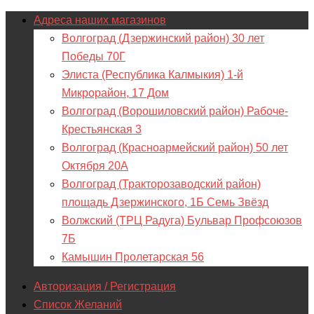
Адреса наших магазинов
Волгоград (Дзержинский район) 30 лет
Победы 70Г
Элиста (Республика Калмыкия) 1-й
Микрорайон, 17 Дом
Волгоград (Ворошиловский район) Рабоче-
Крестьянская 3
Волгоград (Красноармейский район) 50 лет
Октября 20А
Волгоград (Тракторозаводский район)
площадь Дзержинского, 1Б Семь Звёзд
Волжский (ТРЦ Радуга) Бульвар Профсоюзов
7Б
Камышин Пролетарская 56
Авторизация / Регистрация
Список Желаний