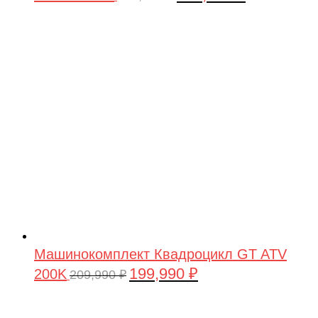
цена
цена:
составляла
199,990 ₽.
209,990 ₽.
Машинокомплект Квадроцикл GT ATV
199,990
₽
200K
Первоначальная
Текущая
209,990
₽
цена
цена:
составляла
199,990 ₽.