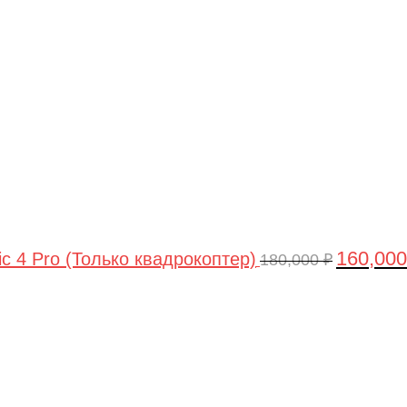
цена
составлял
180,000 ₽.
160,00
ic 4 Pro (Только квадрокоптер)
180,000
₽
Первоначальная
Текущая
цена
цена:
составляла
44,990 ₽.
47,490 ₽.