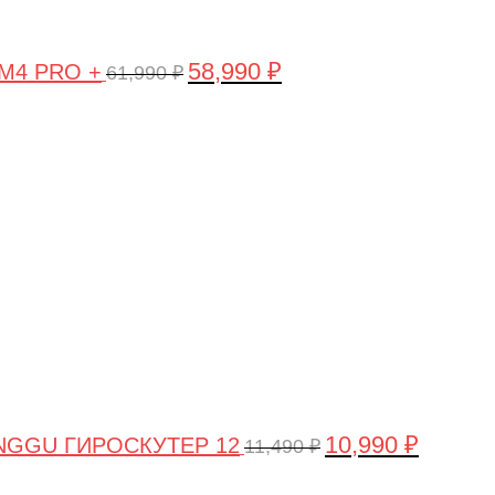
58,990
₽
 M4 PRO +
61,990
₽
Первоначальная
Текущая
цена
цена:
составляла
10,990 ₽.
11,490 ₽.
10,990
₽
NGGU ГИРОСКУТЕР 12
11,490
₽
Первоначальная
Текущая