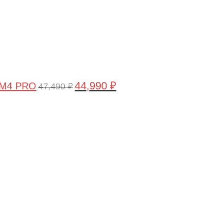
44,990
₽
 M4 PRO
47,490
₽
Первоначальная
Текущая
цена
цена:
составляла
58,990 ₽.
61,990 ₽.