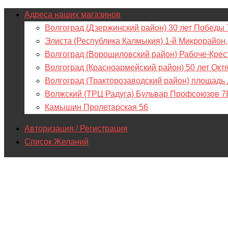
Адреса наших магазинов
Волгоград (Дзержинский район) 30 лет Победы 
Элиста (Республика Калмыкия) 1-й Микрорайон,
Волгоград (Ворошиловский район) Рабоче-Крес
Волгоград (Красноармейский район) 50 лет Окт
Волгоград (Тракторозаводский район) площадь
Волжский (ТРЦ Радуга) Бульвар Профсоюзов 7
Камышин Пролетарская 56
Авторизация / Регистрация
Список Желаний