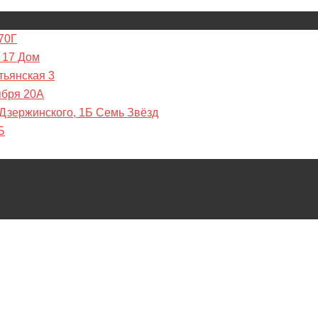
70Г
 17 Дом
тьянская 3
ября 20А
 Дзержинского, 1Б Семь Звёзд
Б