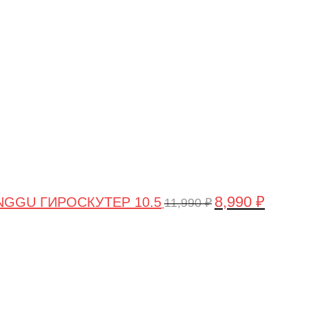
цена
цена:
составляла
8,990 ₽.
11,990 ₽.
8,990
₽
GGU ГИРОСКУТЕР 10.5
11,990
₽