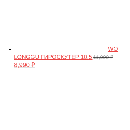
WO
LONGGU ГИРОСКУТЕР 10.5
11,990
₽
8,990
₽
Первоначальная
Текущая
цена
цена:
составляла
8,990 ₽.
11,990 ₽.