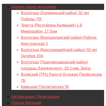
Адреса наших магазинов
Волгоград (Дзержинский район) 30 лет
Победы 70Г
Элиста (Республика Калмыкия) 1-й
Микрорайон, 17 Дом
Волгоград (Ворошиловский район) Рабоче-
Крестьянская 3
Волгоград (Красноармейский район) 50 лет
Октября 20А
Волгоград (Тракторозаводский район)
площадь Дзержинского, 1Б Семь Звёзд
Волжский (ТРЦ Радуга) Бульвар Профсоюзов
7Б
Камышин Пролетарская 56
Авторизация / Регистрация
Список Желаний