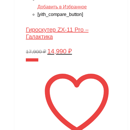
Добавить в Избранное
[yith_compare_button]
Гироскутер ZX-11 Pro –
Галактика
14,990
₽
Первоначальная
Текущая
17,900
₽
цена
цена:
В корзину
составляла
14,990 ₽.
17,900 ₽.