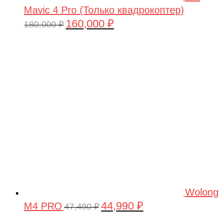
Mavic 4 Pro (Только квадрокоптер)
160,000
₽
Первоначальная
Текущая
180,000
₽
цена
цена:
составляла
160,000 ₽.
180,000 ₽.
Wolong
44,990
₽
M4 PRO
Первоначальная
Текущая
47,490
₽
цена
цена: