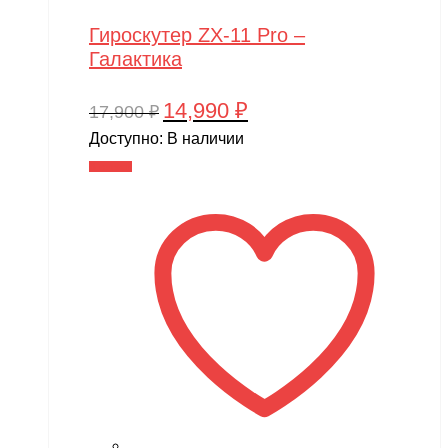
Гироскутер ZX-11 Pro –
Галактика
14,990
₽
Первоначальная
Текущая
17,900
₽
цена
цена:
Доступно:
В наличии
составляла
14,990 ₽.
В корзину
17,900 ₽.