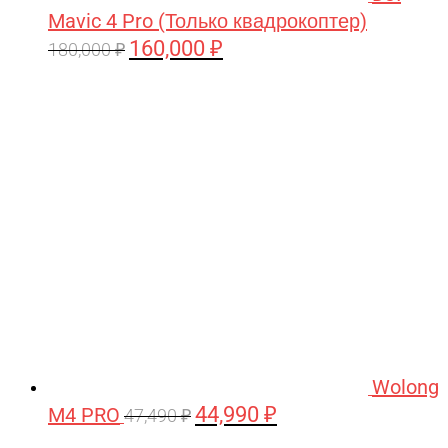
Mavic 4 Pro (Только квадрокоптер)
160,000
₽
Первоначальная
Текущая
180,000
₽
цена
цена:
составляла
160,000 ₽.
180,000 ₽.
Wolong
44,990
₽
M4 PRO
Первоначальная
Текущая
47,490
₽
цена
цена: