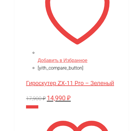
Добавить в Избранное
[yith_compare_button]
Гироскутер ZX-11 Pro – Зеленый
14,990
₽
Первоначальная
Текущая
17,900
₽
цена
цена:
В корзину
составляла
14,990 ₽.
17,900 ₽.