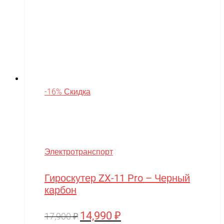
-16% Скидка
Электротранспорт
Гироскутер ZX-11 Pro – Черный
карбон
14,990
₽
Первоначальная
Текущая
17,900
₽