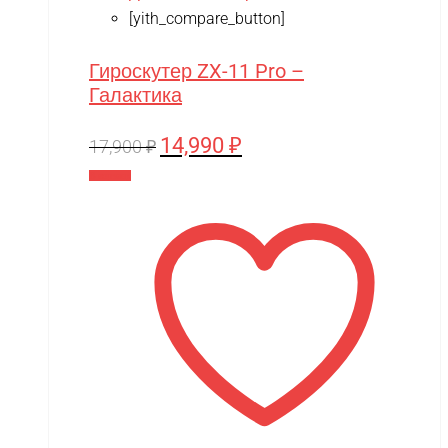
[yith_compare_button]
Гироскутер ZX-11 Pro –
Галактика
14,990
₽
Первоначальная
Текущая
17,900
₽
цена
цена:
В корзину
составляла
14,990 ₽.
17,900 ₽.