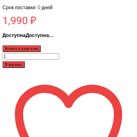
Срок поставки: 0 дней
1,990
₽
ДоступнаДоступна...
Купить в один клик
Количество
товара
В корзину
Литая
шина
Ninebot
G30
4см