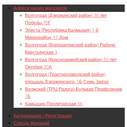
Адреса наших магазинов
Волгоград (Дзержинский район) 30 лет
Победы 70Г
Элиста (Республика Калмыкия) 1-й
Микрорайон, 17 Дом
Волгоград (Ворошиловский район) Рабоче-
Крестьянская 3
Волгоград (Красноармейский район) 50 лет
Октября 20А
Волгоград (Тракторозаводский район)
площадь Дзержинского, 1Б Семь Звёзд
Волжский (ТРЦ Радуга) Бульвар Профсоюзов
7Б
Камышин Пролетарская 56
Авторизация / Регистрация
Список Желаний