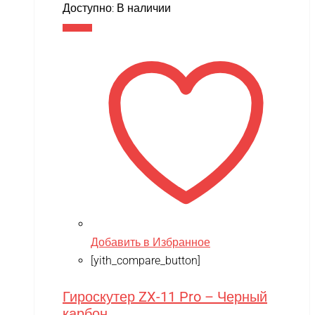
цена
цена:
Доступно:
В наличии
составляла
14,990 ₽.
В корзину
17,900 ₽.
Добавить в Избранное
[yith_compare_button]
Гироскутер ZX-11 Pro – Черный
карбон