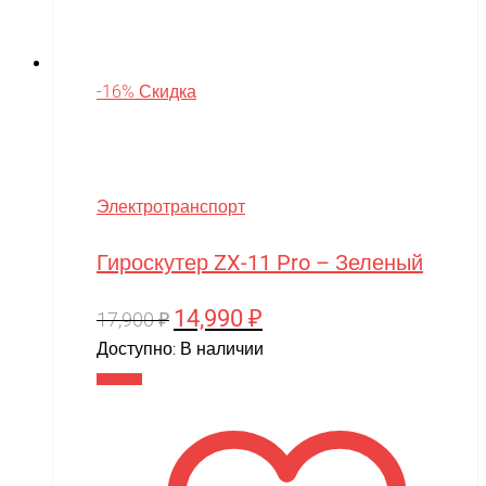
-16% Скидка
Электротранспорт
Гироскутер ZX-11 Pro – Зеленый
14,990
₽
Первоначальная
Текущая
17,900
₽
цена
цена:
Доступно:
В наличии
составляла
14,990 ₽.
В корзину
17,900 ₽.