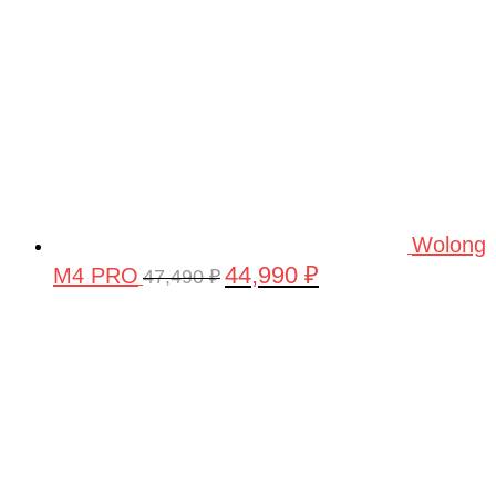
Wolong
44,990
₽
M4 PRO
Первоначальная
Текущая
47,490
₽
цена
цена:
составляла
44,990 ₽.
47,490 ₽.