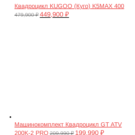
Квадроцикл KUGOO (Куго) K5MAX 400
449,900
₽
Первоначальная
Текущая
479,900
₽
цена
цена:
составляла
449,900 ₽.
479,900 ₽.
Машинокомплект Квадроцикл GT ATV
199,990
₽
200K-2 PRO
Первоначальная
Текущая
209,990
₽