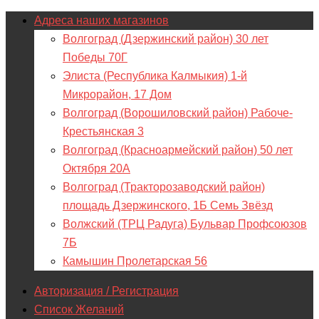
Адреса наших магазинов
Волгоград (Дзержинский район) 30 лет
Победы 70Г
Элиста (Республика Калмыкия) 1-й
Микрорайон, 17 Дом
Волгоград (Ворошиловский район) Рабоче-
Крестьянская 3
Волгоград (Красноармейский район) 50 лет
Октября 20А
Волгоград (Тракторозаводский район)
площадь Дзержинского, 1Б Семь Звёзд
Волжский (ТРЦ Радуга) Бульвар Профсоюзов
7Б
Камышин Пролетарская 56
Авторизация / Регистрация
Список Желаний