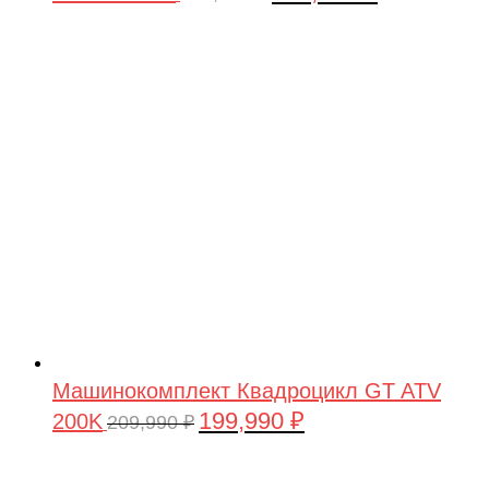
цена
цена:
составляла
199,990 ₽.
209,990 ₽.
Машинокомплект Квадроцикл GT ATV
199,990
₽
200K
Первоначальная
Текущая
209,990
₽
цена
цена:
составляла
199,990 ₽.