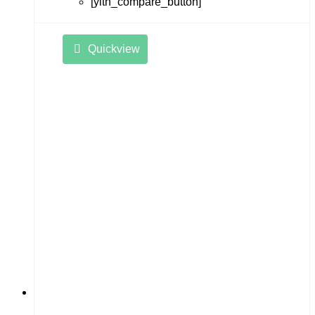
[yith_compare_button]
Quickview