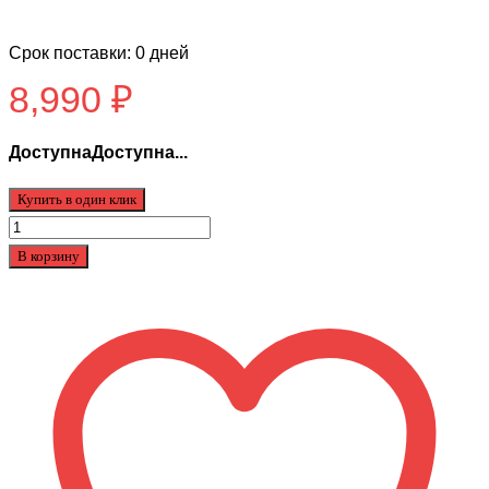
Срок поставки: 0 дней
8,990
₽
ДоступнаДоступна...
Купить в один клик
Количество
товара
В корзину
Мотор
колеса
Kugoo
M4
Pro
600w