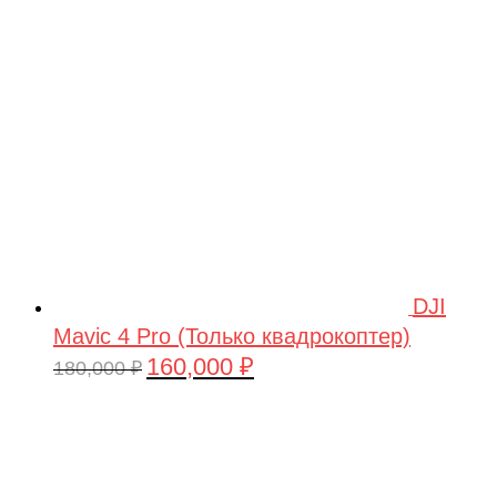
209,990 ₽.
DJI
Mavic 4 Pro (Только квадрокоптер)
160,000
₽
Первоначальная
Текущая
180,000
₽
цена
цена:
составляла
160,000 ₽.
180,000 ₽.