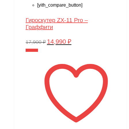
[yith_compare_button]
Гироскутер ZX-11 Pro –
Граффити
14,990
₽
Первоначальная
Текущая
17,900
₽
цена
цена:
В корзину
составляла
14,990 ₽.
17,900 ₽.