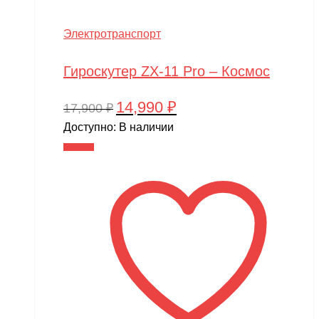
Электротранспорт
Гироскутер ZX-11 Pro – Космос
14,990
₽
Первоначальная
Текущая
17,900
₽
цена
цена:
Доступно:
В наличии
составляла
14,990 ₽.
В корзину
17,900 ₽.