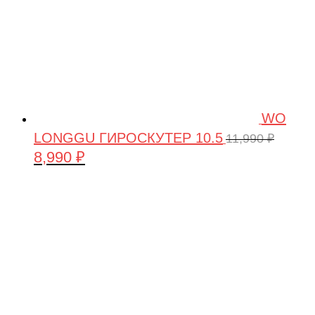
WO
LONGGU ГИРОСКУТЕР 10.5
11,990
₽
8,990
₽
Первоначальная
Текущая
цена
цена:
составляла
8,990 ₽.
11,990 ₽.