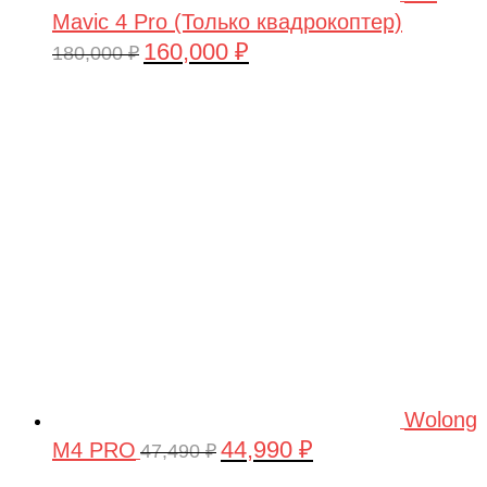
Mavic 4 Pro (Только квадрокоптер)
160,000
₽
Первоначальная
Текущая
180,000
₽
цена
цена:
составляла
160,000 ₽.
180,000 ₽.
Wolong
44,990
₽
M4 PRO
Первоначальная
Текущая
47,490
₽
цена
цена: