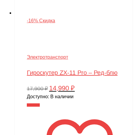
-16% Скидка
Электротранспорт
Гироскутер ZX-11 Pro – Ред-блю
14,990
₽
Первоначальная
Текущая
17,900
₽
цена
цена:
Доступно:
В наличии
составляла
14,990 ₽.
В корзину
17,900 ₽.