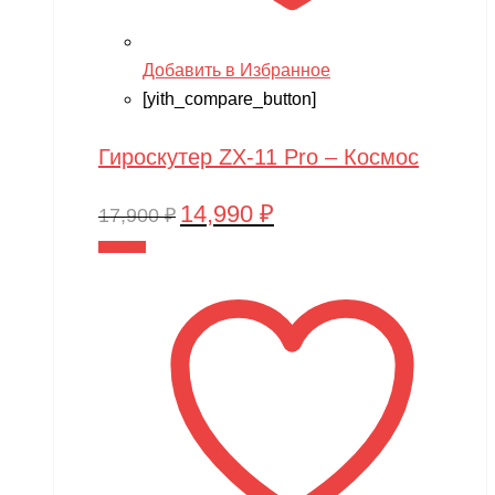
Добавить в Избранное
[yith_compare_button]
Гироскутер ZX-11 Pro – Космос
14,990
₽
Первоначальная
Текущая
17,900
₽
цена
цена:
В корзину
составляла
14,990 ₽.
17,900 ₽.