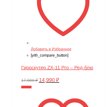
Добавить в Избранное
[yith_compare_button]
Гироскутер ZX-11 Pro – Ред-блю
14,990
₽
Первоначальная
Текущая
17,900
₽
цена
цена:
В корзину
составляла
14,990 ₽.
17,900 ₽.