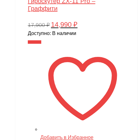
Гироскутер ZX-11 Pro –
Граффити
14,990
₽
Первоначальная
Текущая
17,900
₽
цена
цена:
Доступно:
В наличии
составляла
14,990 ₽.
В корзину
17,900 ₽.
Добавить в Избранное