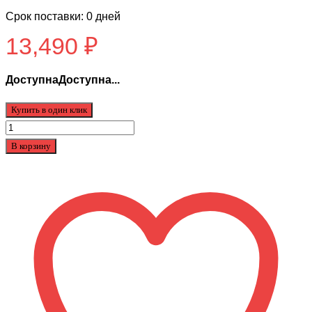
Срок поставки: 0 дней
13,490
₽
ДоступнаДоступна...
Купить в один клик
Количество
товара
В корзину
Мотор
колеса
Kugoo
M5
1000w