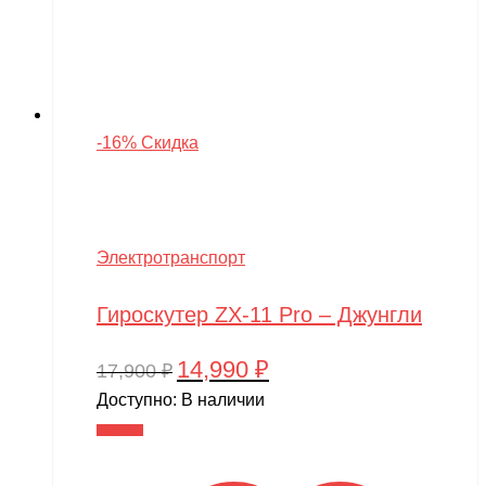
-16% Скидка
Электротранспорт
Гироскутер ZX-11 Pro – Джунгли
14,990
₽
Первоначальная
Текущая
17,900
₽
цена
цена:
Доступно:
В наличии
составляла
14,990 ₽.
В корзину
17,900 ₽.