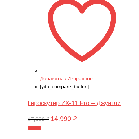
Добавить в Избранное
[yith_compare_button]
Гироскутер ZX-11 Pro – Джунгли
14,990
₽
Первоначальная
Текущая
17,900
₽
цена
цена:
В корзину
составляла
14,990 ₽.