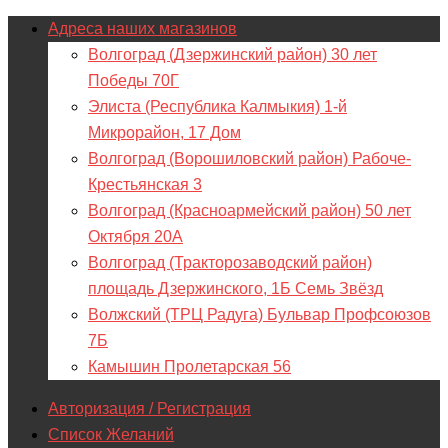
Адреса наших магазинов
Волгоград (Дзержинский район) 30 лет
Победы 70Г
Элиста (Республика Калмыкия) 1-й
Микрорайон, 17 Дом
Волгоград (Ворошиловский район) Рабоче-
Крестьянская 3
Волгоград (Красноармейский район) 50 лет
Октября 20А
Волгоград (Тракторозаводский район)
площадь Дзержинского, 1Б Семь Звёзд
Волжский (ТРЦ Радуга) Бульвар Профсоюзов
7Б
Камышин Пролетарская 56
Авторизация / Регистрация
Список Желаний