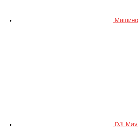
Машино
DJI Mav