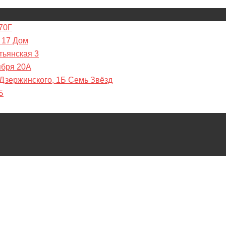
70Г
 17 Дом
тьянская 3
ября 20А
 Дзержинского, 1Б Семь Звёзд
Б