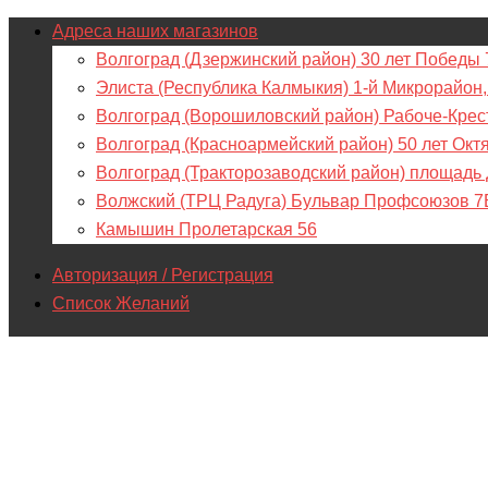
Адреса наших магазинов
Волгоград (Дзержинский район) 30 лет Победы 
Элиста (Республика Калмыкия) 1-й Микрорайон,
Волгоград (Ворошиловский район) Рабоче-Крес
Волгоград (Красноармейский район) 50 лет Окт
Волгоград (Тракторозаводский район) площадь
Волжский (ТРЦ Радуга) Бульвар Профсоюзов 7
Камышин Пролетарская 56
Авторизация / Регистрация
Список Желаний