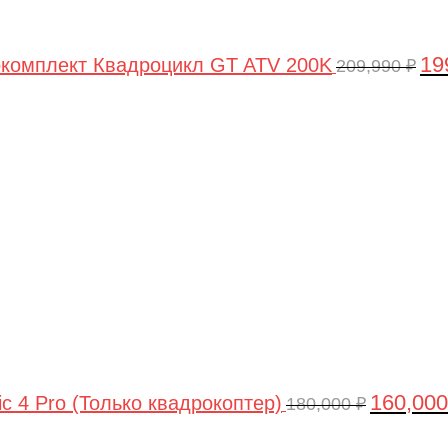
19
комплект Квадроцикл GT ATV 200K
209,990
₽
Первонач
цена
составлял
180,000 ₽.
160,00
ic 4 Pro (Только квадрокоптер)
180,000
₽
Первоначальная
Текущая