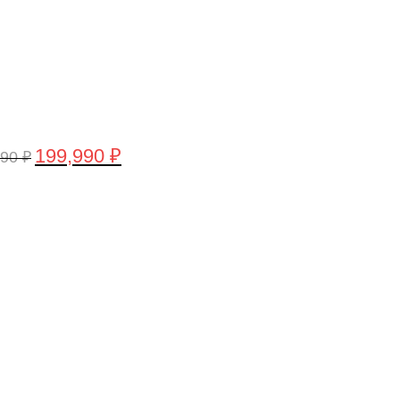
199,990
₽
990
₽
воначальная
Текущая
а
цена:
тавляла
199,990 ₽.
,990 ₽.