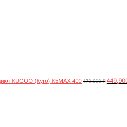
цена
составля
479,900 ₽
449,90
цикл KUGOO (Куго) K5MAX 400
479,900
₽