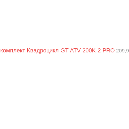
комплект Квадроцикл GT ATV 200K-2 PRO
209,
Пер
цен
сос
209