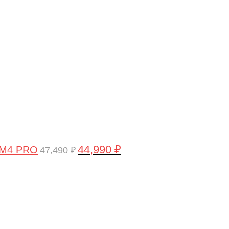
цена
цена:
составляла
44,990 ₽.
47,490 ₽.
44,990
₽
 M4 PRO
47,490
₽