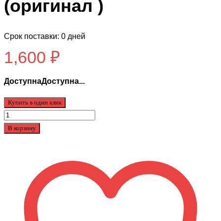
(оригинал )
Срок поставки: 0 дней
1,600
₽
ДоступнаДоступна...
Купить в один клик
Количество
товара
В корзину
Покрышка
для
Kugoo
С1
ES3
12дюимов
(оригинал