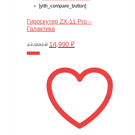
[yith_compare_button]
Гироскутер ZX-11 Pro –
Галактика
14,990
₽
Первоначальная
Текущая
17,900
₽
цена
цена:
В корзину
составляла
14,990 ₽.
17,900 ₽.