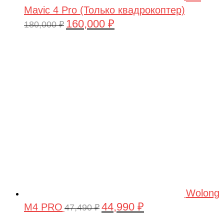
Mavic 4 Pro (Только квадрокоптер)
160,000
₽
Первоначальная
Текущая
180,000
₽
цена
цена:
составляла
160,000 ₽.
180,000 ₽.
Wolong
44,990
₽
M4 PRO
Первоначальная
Текущая
47,490
₽
цена
цена: