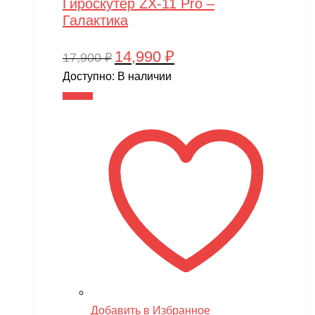
Гироскутер ZX-11 Pro –
Галактика
14,990
₽
Первоначальная
Текущая
17,900
₽
цена
цена:
Доступно:
В наличии
составляла
14,990 ₽.
В корзину
17,900 ₽.
Добавить в Избранное