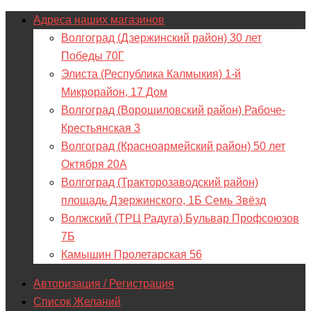
Адреса наших магазинов
Волгоград (Дзержинский район) 30 лет
Победы 70Г
Элиста (Республика Калмыкия) 1-й
Микрорайон, 17 Дом
Волгоград (Ворошиловский район) Рабоче-
Крестьянская 3
Волгоград (Красноармейский район) 50 лет
Октября 20А
Волгоград (Тракторозаводский район)
площадь Дзержинского, 1Б Семь Звёзд
Волжский (ТРЦ Радуга) Бульвар Профсоюзов
7Б
Камышин Пролетарская 56
Авторизация / Регистрация
Список Желаний