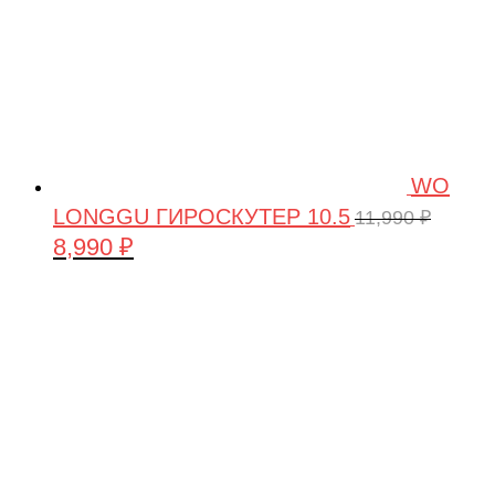
WO
LONGGU ГИРОСКУТЕР 10.5
11,990
₽
8,990
₽
Первоначальная
Текущая
цена
цена:
составляла
8,990 ₽.
11,990 ₽.