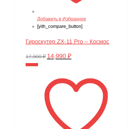
Добавить в Избранное
[yith_compare_button]
Гироскутер ZX-11 Pro – Космос
14,990
₽
Первоначальная
Текущая
17,900
₽
цена
цена:
В корзину
составляла
14,990 ₽.
17,900 ₽.