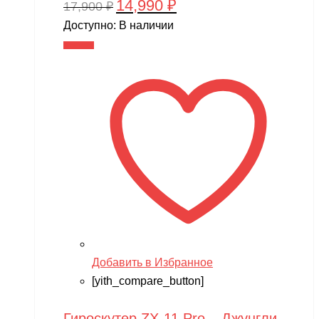
14,990
₽
Первоначальная
Текущая
17,900
₽
цена
цена:
Доступно:
В наличии
составляла
14,990 ₽.
В корзину
17,900 ₽.
Добавить в Избранное
[yith_compare_button]
Гироскутер ZX-11 Pro – Джунгли