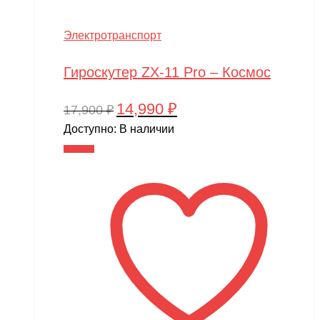
Электротранспорт
Гироскутер ZX-11 Pro – Космос
14,990
₽
Первоначальная
Текущая
17,900
₽
цена
цена:
Доступно:
В наличии
составляла
14,990 ₽.
В корзину
17,900 ₽.