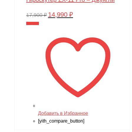
14,990
₽
Первоначальная
Текущая
17,900
₽
цена
цена:
В корзину
составляла
14,990 ₽.
17,900 ₽.
Добавить в Избранное
[yith_compare_button]