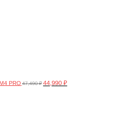
цена
цена:
составляла
44,990 ₽.
47,490 ₽.
44,990
₽
 M4 PRO
47,490
₽