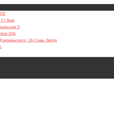
70Г
 17 Дом
тьянская 3
ября 20А
 Дзержинского, 1Б Семь Звёзд
Б