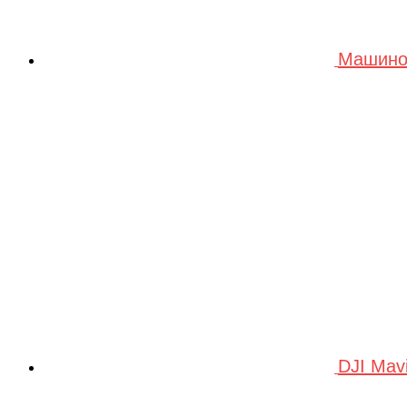
Машино
DJI Mav