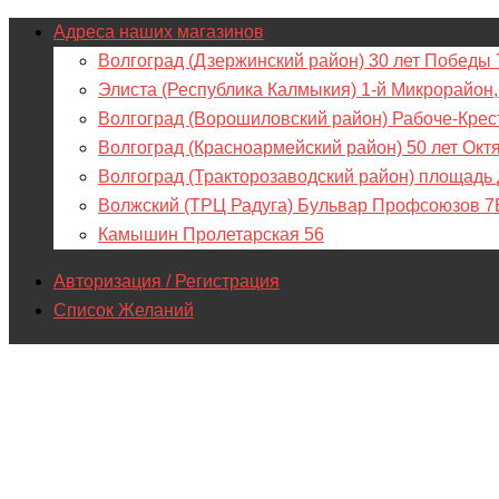
Адреса наших магазинов
Волгоград (Дзержинский район) 30 лет Победы 
Элиста (Республика Калмыкия) 1-й Микрорайон,
Волгоград (Ворошиловский район) Рабоче-Крес
Волгоград (Красноармейский район) 50 лет Окт
Волгоград (Тракторозаводский район) площадь
Волжский (ТРЦ Радуга) Бульвар Профсоюзов 7
Камышин Пролетарская 56
Авторизация / Регистрация
Список Желаний