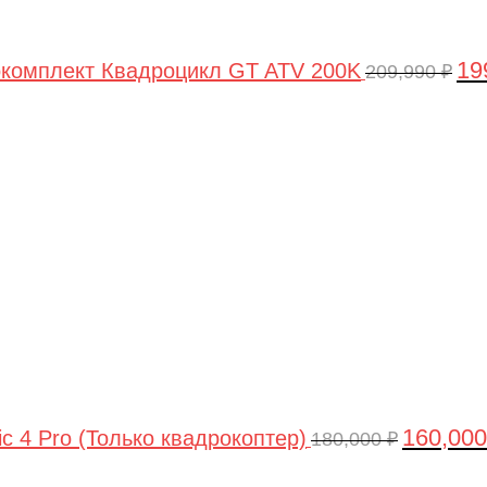
19
комплект Квадроцикл GT ATV 200K
209,990
₽
Первонач
цена
составлял
180,000 ₽.
160,00
ic 4 Pro (Только квадрокоптер)
180,000
₽
Первоначальная
Текущая