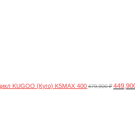
цена
составля
479,900 ₽
449,90
цикл KUGOO (Куго) K5MAX 400
479,900
₽