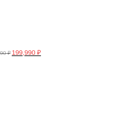
199,990
₽
990
₽
воначальная
Текущая
а
цена:
тавляла
199,990 ₽.
,990 ₽.