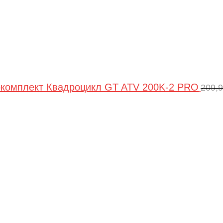
комплект Квадроцикл GT ATV 200K-2 PRO
209,
Пер
цен
сос
209