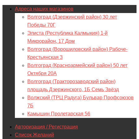
Адреса наших магазинов
Волгоград (Дзержинский район) 30 лет
Победы 70Г
Элиста (Республика Калмыкия) 1-й
Микрорайон, 17 Дом
Волгоград (Ворошиловский район) Рабоче-
Крестьянская 3
Волгоград (Красноармейский район) 50 лет
Октября 20А
Волгоград (Тракторозаводский район)
площадь Дзержинского, 1Б Семь Звёзд
Волжский (ТРЦ Радуга) Бульвар Профсоюзов
7Б
Камышин Пролетарская 56
Авторизация / Регистрация
Список Желаний