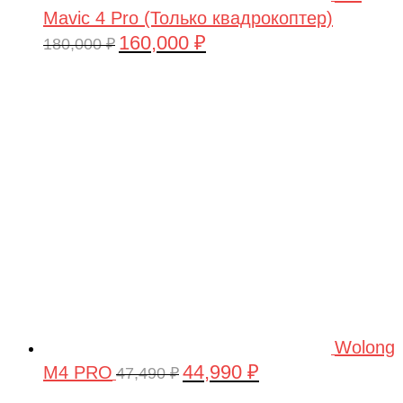
Mavic 4 Pro (Только квадрокоптер)
160,000
₽
Первоначальная
Текущая
180,000
₽
цена
цена:
составляла
160,000 ₽.
180,000 ₽.
Wolong
44,990
₽
M4 PRO
Первоначальная
Текущая
47,490
₽
цена
цена: