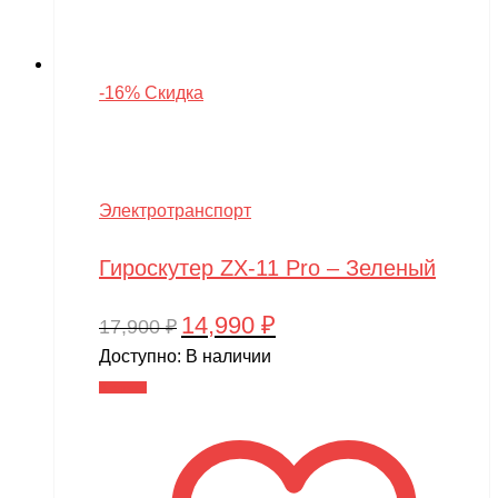
-16% Скидка
Электротранспорт
Гироскутер ZX-11 Pro – Зеленый
14,990
₽
Первоначальная
Текущая
17,900
₽
цена
цена:
Доступно:
В наличии
составляла
14,990 ₽.
В корзину
17,900 ₽.