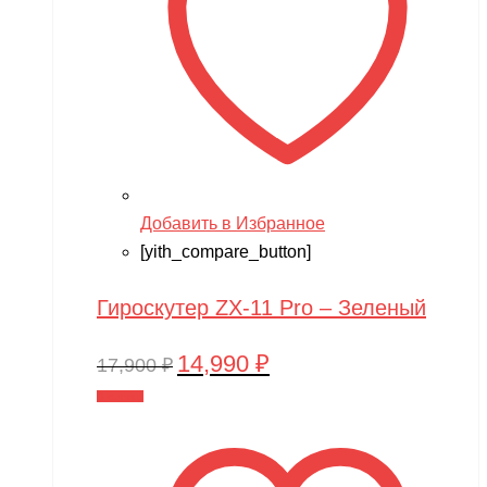
Добавить в Избранное
[yith_compare_button]
Гироскутер ZX-11 Pro – Зеленый
14,990
₽
Первоначальная
Текущая
17,900
₽
цена
цена:
В корзину
составляла
14,990 ₽.
17,900 ₽.