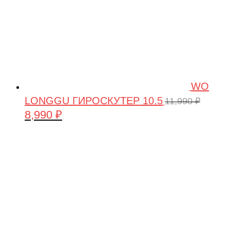
WO
LONGGU ГИРОСКУТЕР 10.5
11,990
₽
8,990
₽
Первоначальная
Текущая
цена
цена:
составляла
8,990 ₽.
11,990 ₽.