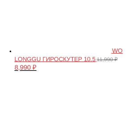
WO
LONGGU ГИРОСКУТЕР 10.5
11,990
₽
8,990
₽
Первоначальная
Текущая
цена
цена:
составляла
8,990 ₽.
11,990 ₽.