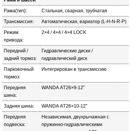
Рама(тип):
Стальная, сварная, трубчатая
Трансмиссия:
Автоматическая, вариатор (L-H-N-R-P)
Режим
2×4 / 4×4 / 4×4 LOCK
привода:
Передний /
Гидравлические диски /
задний тормоз:
гидравлический диск
Парковочный
Интегрирован в трансмиссию
тормоз:
Передняя
WANDA АТ26×9-12”
шина:
Задняя шина:
WANDA АТ26×10-12”
Передняя
Независимая, двухрычажная с
подвеска:
пружинно-гидравлическими