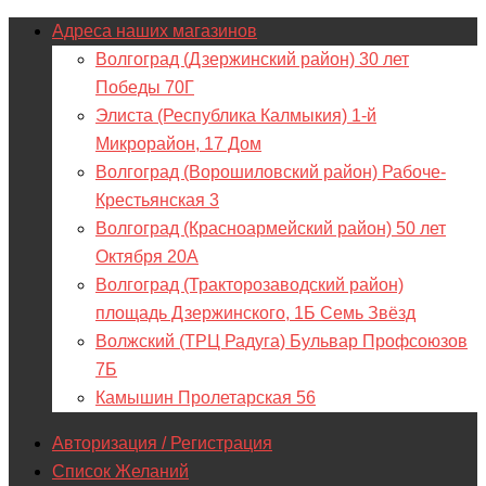
Адреса наших магазинов
Волгоград (Дзержинский район) 30 лет
Победы 70Г
Элиста (Республика Калмыкия) 1-й
Микрорайон, 17 Дом
Волгоград (Ворошиловский район) Рабоче-
Крестьянская 3
Волгоград (Красноармейский район) 50 лет
Октября 20А
Волгоград (Тракторозаводский район)
площадь Дзержинского, 1Б Семь Звёзд
Волжский (ТРЦ Радуга) Бульвар Профсоюзов
7Б
Камышин Пролетарская 56
Авторизация / Регистрация
Список Желаний