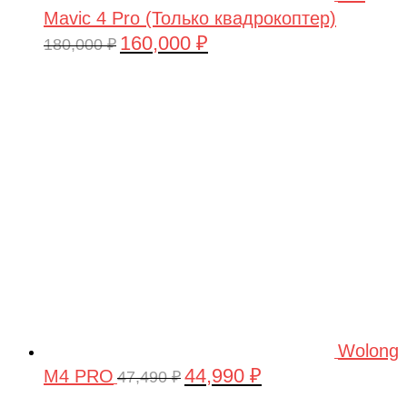
Mavic 4 Pro (Только квадрокоптер)
160,000
₽
Первоначальная
Текущая
180,000
₽
цена
цена:
составляла
160,000 ₽.
180,000 ₽.
Wolong
44,990
₽
M4 PRO
Первоначальная
Текущая
47,490
₽
цена
цена: