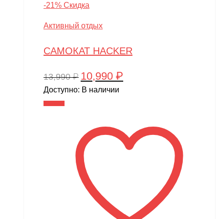
-21% Скидка
Активный отдых
САМОКАТ HACKER
10,990
₽
Первоначальная
Текущая
13,990
₽
цена
цена:
Доступно:
В наличии
составляла
10,990 ₽.
В корзину
13,990 ₽.