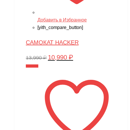
Добавить в Избранное
[yith_compare_button]
САМОКАТ HACKER
10,990
₽
Первоначальная
Текущая
13,990
₽
цена
цена:
В корзину
составляла
10,990 ₽.
13,990 ₽.