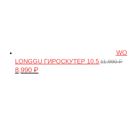
WO
LONGGU ГИРОСКУТЕР 10.5
11,990
₽
8,990
₽
Первоначальная
Текущая
цена
цена:
составляла
8,990 ₽.
11,990 ₽.