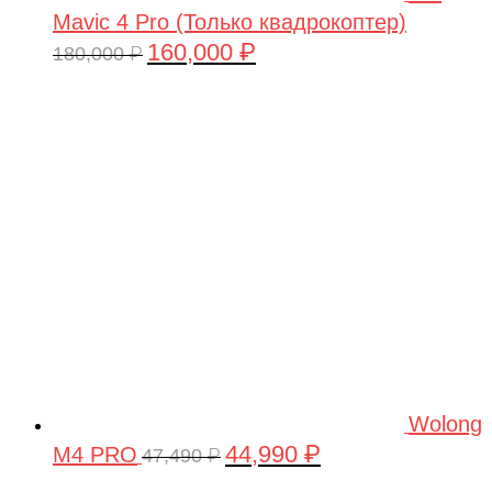
Mavic 4 Pro (Только квадрокоптер)
160,000
₽
Первоначальная
Текущая
180,000
₽
цена
цена:
составляла
160,000 ₽.
180,000 ₽.
Wolong
44,990
₽
M4 PRO
Первоначальная
Текущая
47,490
₽
цена
цена: