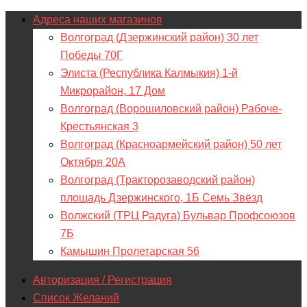
Адреса наших магазинов
Волгоград (Дзержинский район) 30 лет
Победы 70Г
Элиста (Республика Калмыкия) 1-й
Микрорайон, 17 Дом
Волгоград (Ворошиловский район) Рабоче-
Крестьянская 3
Волгоград (Красноармейский район) 50 лет
Октября 20А
Волгоград (Тракторозаводский район)
площадь Дзержинского, 1Б Семь Звёзд
Волжский (ТРЦ Радуга) Бульвар Профсоюзов
7Б
Камышин Пролетарская 56
Авторизация / Регистрация
Список Желаний