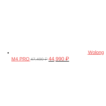
Wolong
44,990
₽
M4 PRO
Первоначальная
Текущая
47,490
₽
цена
цена:
составляла
44,990 ₽.
47,490 ₽.