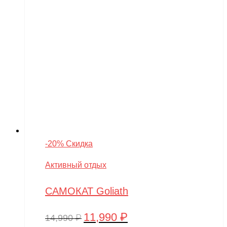
-20% Скидка
Активный отдых
САМОКАТ Goliath
11,990
₽
Первоначальная
Текущая
14,990
₽