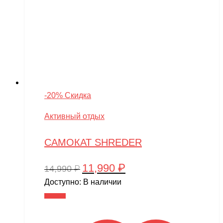
-20% Скидка
Активный отдых
САМОКАТ SHREDER
11,990
₽
Первоначальная
Текущая
14,990
₽
цена
цена:
Доступно:
В наличии
составляла
11,990 ₽.
В корзину
14,990 ₽.