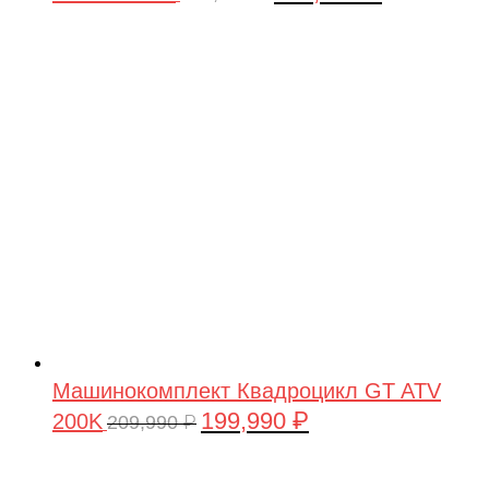
цена
цена:
составляла
199,990 ₽.
209,990 ₽.
Машинокомплект Квадроцикл GT ATV
199,990
₽
200K
Первоначальная
Текущая
209,990
₽
цена
цена:
составляла
199,990 ₽.