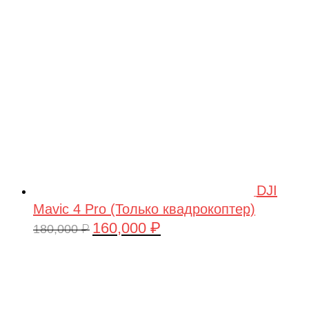
209,990 ₽.
DJI
Mavic 4 Pro (Только квадрокоптер)
160,000
₽
Первоначальная
Текущая
180,000
₽
цена
цена:
составляла
160,000 ₽.
180,000 ₽.