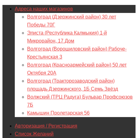
Адреса наших магазинов
Волгоград (Дзержинский район) 30 лет
Победы 70Г
Элиста (Республика Калмыкия) 1-й
Микрорайон, 17 Дом
Волгоград (Ворошиловский район) Рабоче-
Крестьянская 3
Волгоград (Красноармейский район) 50 лет
Октября 20А
Волгоград (Тракторозаводский район)
площадь Дзержинского, 1Б Семь Звёзд
Волжский (ТРЦ Радуга) Бульвар Профсоюзов
7Б
Камышин Пролетарская 56
Авторизация / Регистрация
Список Желаний