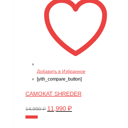
Добавить в Избранное
[yith_compare_button]
САМОКАТ SHREDER
11,990
₽
Первоначальная
Текущая
14,990
₽
цена
цена:
В корзину
составляла
11,990 ₽.