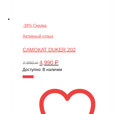
-38% Скидка
Активный отдых
САМОКАТ DUKER 202
4,990
₽
Первоначальная
Текущая
7,990
₽
цена
цена:
Доступно:
В наличии
составляла
4,990 ₽.
В корзину
7,990 ₽.