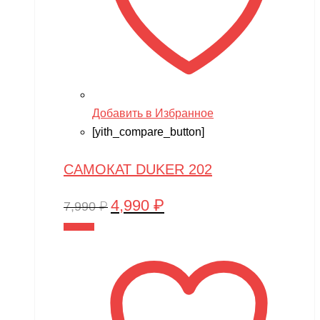
Добавить в Избранное
[yith_compare_button]
САМОКАТ DUKER 202
4,990
₽
Первоначальная
Текущая
7,990
₽
цена
цена:
В корзину
составляла
4,990 ₽.
7,990 ₽.