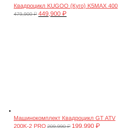
Квадроцикл KUGOO (Куго) K5MAX 400
449,900
₽
Первоначальная
Текущая
479,900
₽
цена
цена:
составляла
449,900 ₽.
479,900 ₽.
Машинокомплект Квадроцикл GT ATV
199,990
₽
200K-2 PRO
Первоначальная
Текущая
209,990
₽