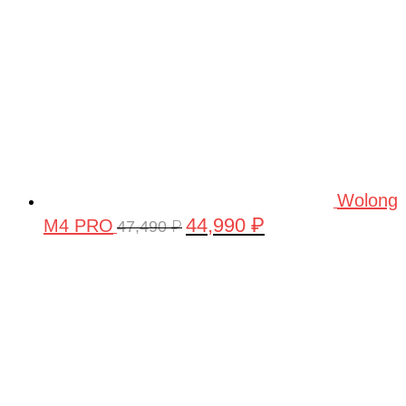
Wolong
44,990
₽
M4 PRO
Первоначальная
Текущая
47,490
₽
цена
цена:
составляла
44,990 ₽.
47,490 ₽.