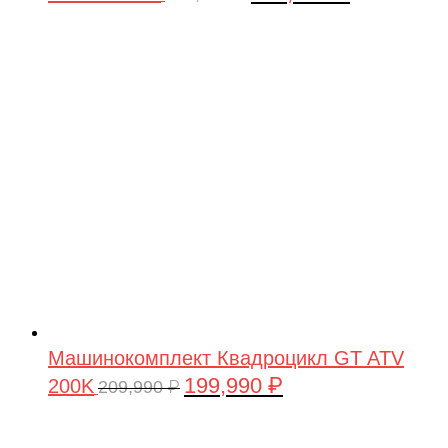
цена
цена:
составляла
199,990 ₽.
209,990 ₽.
Машинокомплект Квадроцикл GT ATV
199,990
₽
200K
Первоначальная
Текущая
209,990
₽
цена
цена:
составляла
199,990 ₽.