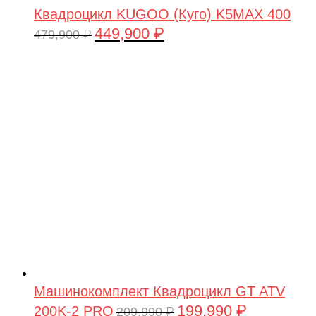
Квадроцикл KUGOO (Куго) K5MAX 400
449,900
₽
Первоначальная
Текущая
479,900
₽
цена
цена:
составляла
449,900 ₽.
479,900 ₽.
Машинокомплект Квадроцикл GT ATV
199,990
₽
200K-2 PRO
Первоначальная
Текущая
209,990
₽