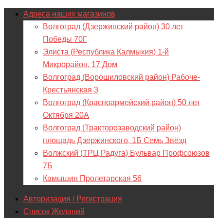
Адреса наших магазинов
Волгоград (Дзержинский район) 30 лет
Победы 70Г
Элиста (Республика Калмыкия) 1-й
Микрорайон, 17 Дом
Волгоград (Ворошиловский район) Рабоче-
Крестьянская 3
Волгоград (Красноармейский район) 50 лет
Октября 20А
Волгоград (Тракторозаводский район)
площадь Дзержинского, 1Б Семь Звёзд
Волжский (ТРЦ Радуга) Бульвар Профсоюзов
7Б
Камышин Пролетарская 56
Авторизация / Регистрация
Список Желаний