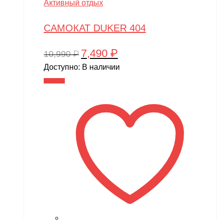
Активный отдых
САМОКАТ DUKER 404
7,490
₽
Первоначальная
Текущая
10,990
₽
цена
цена:
Доступно:
В наличии
составляла
7,490 ₽.
В корзину
10,990 ₽.