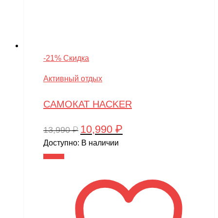
-21% Скидка
Активный отдых
САМОКАТ HACKER
10,990
₽
Первоначальная
Текущая
13,990
₽
цена
цена:
Доступно:
В наличии
составляла
10,990 ₽.
В корзину
13,990 ₽.