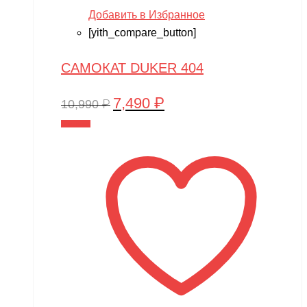
Добавить в Избранное
[yith_compare_button]
САМОКАТ DUKER 404
7,490
₽
Первоначальная
Текущая
10,990
₽
цена
цена:
В корзину
составляла
7,490 ₽.
10,990 ₽.