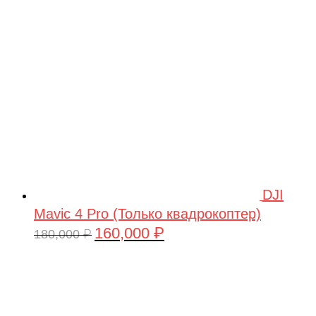
209,990 ₽.
DJI
Mavic 4 Pro (Только квадрокоптер)
160,000
₽
Первоначальная
Текущая
180,000
₽
цена
цена:
составляла
160,000 ₽.
180,000 ₽.