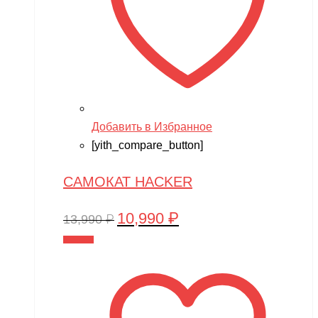
Добавить в Избранное
[yith_compare_button]
САМОКАТ HACKER
10,990
₽
Первоначальная
Текущая
13,990
₽
цена
цена:
В корзину
составляла
10,990 ₽.
13,990 ₽.