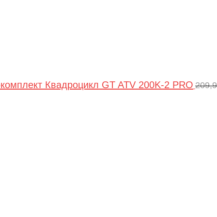
комплект Квадроцикл GT ATV 200K-2 PRO
209,
Пер
цен
сос
209