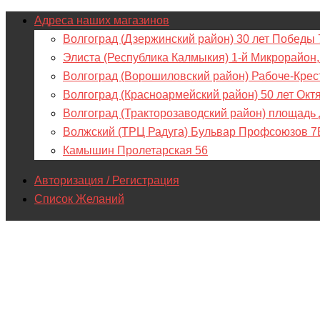
Адреса наших магазинов
Волгоград (Дзержинский район) 30 лет Победы 
Элиста (Республика Калмыкия) 1-й Микрорайон,
Волгоград (Ворошиловский район) Рабоче-Крес
Волгоград (Красноармейский район) 50 лет Окт
Волгоград (Тракторозаводский район) площадь
Волжский (ТРЦ Радуга) Бульвар Профсоюзов 7
Камышин Пролетарская 56
Авторизация / Регистрация
Список Желаний