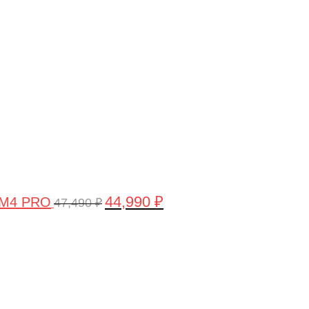
цена
цена:
составляла
44,990 ₽.
47,490 ₽.
44,990
₽
 M4 PRO
47,490
₽