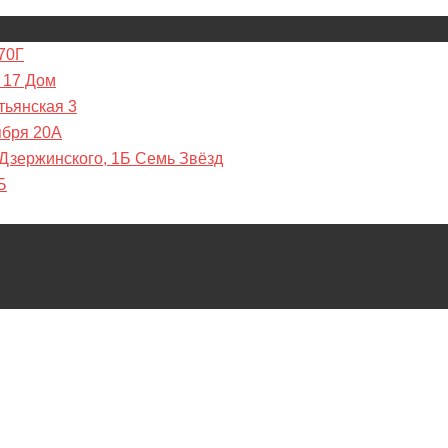
70Г
 17 Дом
тьянская 3
ября 20А
 Дзержинского, 1Б Семь Звёзд
Б