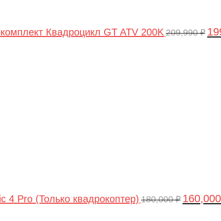
19
комплект Квадроцикл GT ATV 200K
209,990
₽
Первонач
цена
составлял
180,000 ₽.
160,00
ic 4 Pro (Только квадрокоптер)
180,000
₽
Первоначальная
Текущая