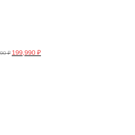
199,990
₽
990
₽
воначальная
Текущая
а
цена:
тавляла
199,990 ₽.
,990 ₽.