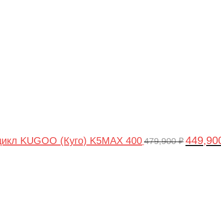
цена
составля
479,900 ₽
449,90
цикл KUGOO (Куго) K5MAX 400
479,900
₽