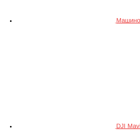
Машино
DJI Mav