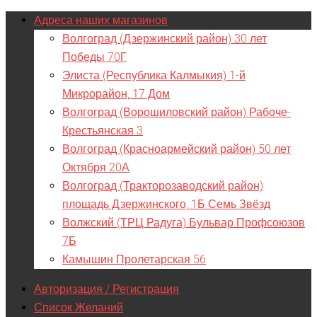
Адреса наших магазинов
Волгоград (Дзержинский район) 30 лет
Победы 70Г
Элиста (Республика Калмыкия) 1-й
Микрорайон, 17 Дом
Волгоград (Ворошиловский район) Рабоче-
Крестьянская 3
Волгоград (Красноармейский район) 50 лет
Октября 20А
Волгоград (Тракторозаводский район)
площадь Дзержинского, 1Б Семь Звёзд
Волжский (ТРЦ Радуга) Бульвар Профсоюзов
7Б
Камышин Пролетарская 56
Авторизация / Регистрация
Список Желаний