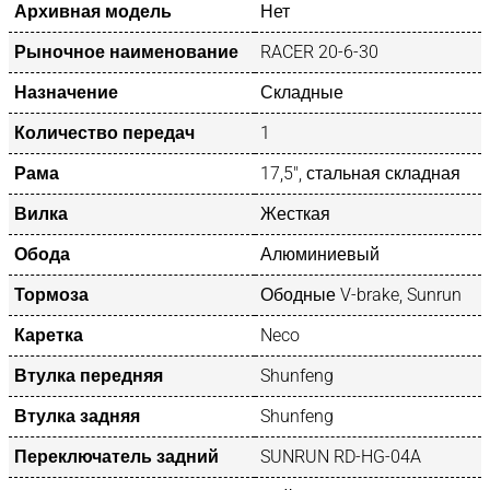
Архивная модель
Нет
Рыночное наименование
RACER 20-6-30
Назначение
Складные
Количество передач
1
Рама
17,5″, стальная складная
Вилка
Жесткая
Обода
Алюминиевый
Тормоза
Ободные V-brake, Sunrun
Каретка
Neco
Втулка передняя
Shunfeng
Втулка задняя
Shunfeng
Переключатель задний
SUNRUN RD-HG-04A