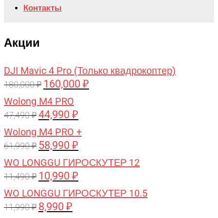
Контакты
Акции
DJI Mavic 4 Pro (Только квадрокоптер)
160,000
₽
Первоначальная
Текущая
180,000
₽
цена
цена:
Wolong M4 PRO
составляла
160,000 ₽.
44,990
₽
Первоначальная
Текущая
47,490
₽
180,000 ₽.
цена
цена:
Wolong M4 PRO +
составляла
44,990 ₽.
58,990
₽
Первоначальная
Текущая
61,990
₽
47,490 ₽.
цена
цена:
WO LONGGU ГИРОСКУТЕР 12
составляла
58,990 ₽.
10,990
₽
Первоначальная
Текущая
11,490
₽
61,990 ₽.
цена
цена:
WO LONGGU ГИРОСКУТЕР 10.5
составляла
10,990 ₽.
8,990
₽
Первоначальная
Текущая
11,990
₽
11,490 ₽.