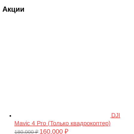
Акции
DJI
Mavic 4 Pro (Только квадрокоптер)
160,000
₽
Первоначальная
Текущая
180,000
₽