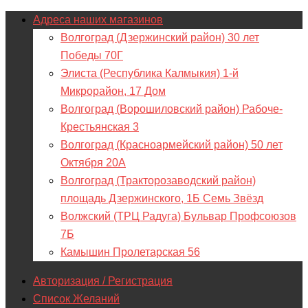
Адреса наших магазинов
Волгоград (Дзержинский район) 30 лет
Победы 70Г
Элиста (Республика Калмыкия) 1-й
Микрорайон, 17 Дом
Волгоград (Ворошиловский район) Рабоче-
Крестьянская 3
Волгоград (Красноармейский район) 50 лет
Октября 20А
Волгоград (Тракторозаводский район)
площадь Дзержинского, 1Б Семь Звёзд
Волжский (ТРЦ Радуга) Бульвар Профсоюзов
7Б
Камышин Пролетарская 56
Авторизация / Регистрация
Список Желаний