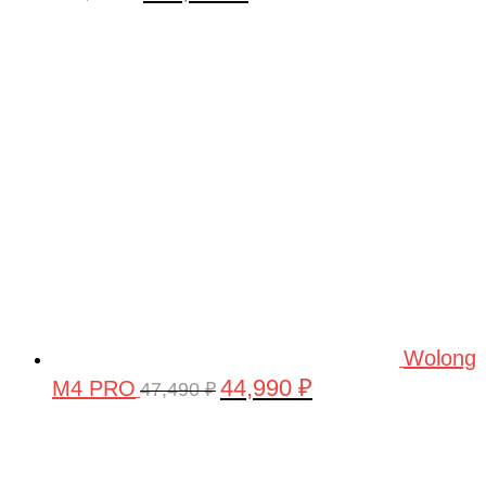
цена
цена:
составляла
160,000 ₽.
180,000 ₽.
Wolong
44,990
₽
M4 PRO
Первоначальная
Текущая
47,490
₽
цена
цена:
составляла
44,990 ₽.
47,490 ₽.