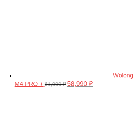
Wolong
58,990
₽
M4 PRO +
Первоначальная
Текущая
61,990
₽
цена
цена:
составляла
58,990 ₽.
61,990 ₽.