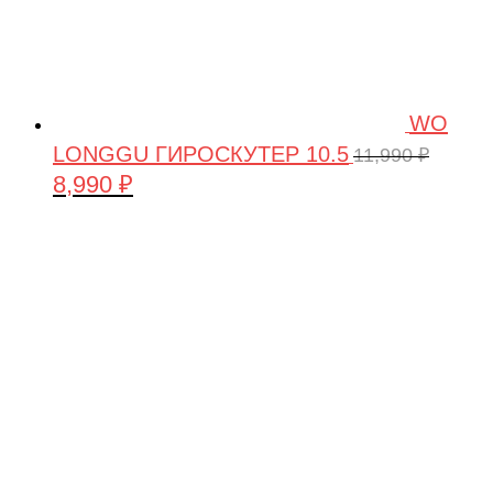
WO
LONGGU ГИРОСКУТЕР 10.5
11,990
₽
8,990
₽
Первоначальная
Текущая
цена
цена:
составляла
8,990 ₽.
11,990 ₽.