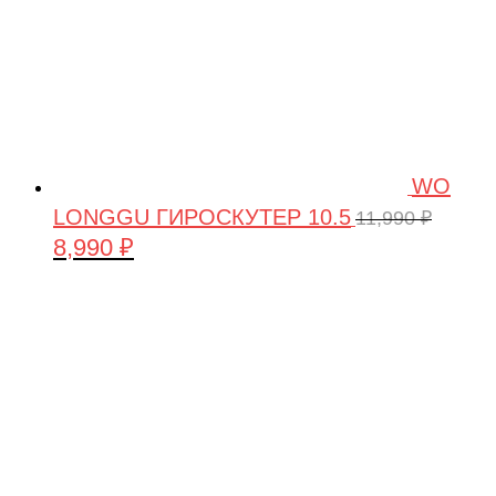
WO
LONGGU ГИРОСКУТЕР 10.5
11,990
₽
8,990
₽
Первоначальная
Текущая
цена
цена:
составляла
8,990 ₽.
11,990 ₽.