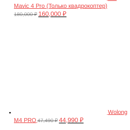
Mavic 4 Pro (Только квадрокоптер)
160,000
₽
Первоначальная
Текущая
180,000
₽
цена
цена:
составляла
160,000 ₽.
180,000 ₽.
Wolong
44,990
₽
M4 PRO
Первоначальная
Текущая
47,490
₽
цена
цена: