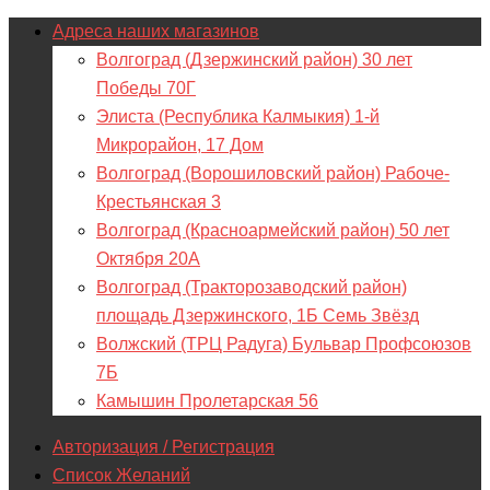
Адреса наших магазинов
Волгоград (Дзержинский район) 30 лет
Победы 70Г
Элиста (Республика Калмыкия) 1-й
Микрорайон, 17 Дом
Волгоград (Ворошиловский район) Рабоче-
Крестьянская 3
Волгоград (Красноармейский район) 50 лет
Октября 20А
Волгоград (Тракторозаводский район)
площадь Дзержинского, 1Б Семь Звёзд
Волжский (ТРЦ Радуга) Бульвар Профсоюзов
7Б
Камышин Пролетарская 56
Авторизация / Регистрация
Список Желаний