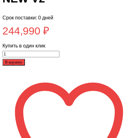
Срок поставки: 0 дней
244,990
₽
Купить в один клик
Количество
товара
В корзину
Снегоход
WELS
200
RS
NEW
V2