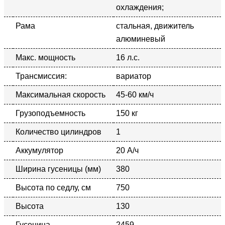
охлаждения;
Рама
стальная, движитель
алюминевый
Макс. мощность
16 л.с.
Трансмиссия:
вариатор
Максимальная скорость
45-60 км/ч
Грузоподъемность
150 кг
Количество цилиндров
1
Аккумулятор
20 А/ч
Ширина гусеницы (мм)
380
Высота по седлу, см
750
Высота
130
Гусеница
2459