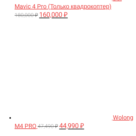
Mavic 4 Pro (Только квадрокоптер)
160,000
₽
Первоначальная
Текущая
180,000
₽
цена
цена:
составляла
160,000 ₽.
180,000 ₽.
Wolong
44,990
₽
M4 PRO
Первоначальная
Текущая
47,490
₽
цена
цена: