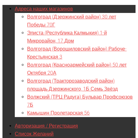
Адреса наших магазинов
Волгоград (Дзержинский район) 30 лет
Победы 70Г
Элиста (Республика Калмыкия) 1-й
Микрорайон, 17 Дом
Волгоград (Ворошиловский район) Рабоче-
Крестьянская 3
Волгоград (Красноармейский район) 50 лет
Октября 20А
Волгоград (Тракторозаводский район)
площадь Дзержинского, 1Б Семь Звёзд
Волжский (ТРЦ Радуга) Бульвар Профсоюзов
7Б
Камышин Пролетарская 56
Авторизация / Регистрация
Список Желаний