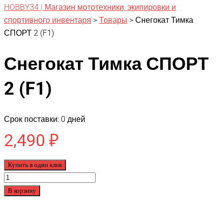
HOBBY34 | Магазин мототехники, экипировки и
спортивного инвентаря
>
Товары
>
Снегокат Тимка
СПОРТ 2 (F1)
Снегокат Тимка СПОРТ
2 (F1)
Срок поставки: 0 дней
2,490
₽
Купить в один клик
Количество
товара
В корзину
Снегокат
Тимка