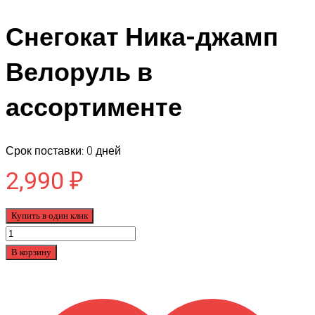
Снегокат Ника-джамп
Велоруль в
ассортименте
Срок поставки: 0 дней
2,990
₽
Купить в один клик
Количество
товара
В корзину
Снегокат
Ника-
джамп