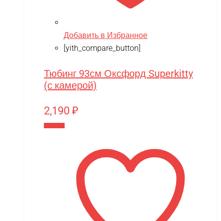
Добавить в Избранное
[yith_compare_button]
Тюбинг 93см Оксфорд Superkitty
(с камерой)
2,190
₽
В корзину