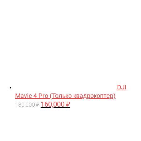
209,990 ₽.
DJI
Mavic 4 Pro (Только квадрокоптер)
160,000
₽
Первоначальная
Текущая
180,000
₽
цена
цена:
составляла
160,000 ₽.
180,000 ₽.