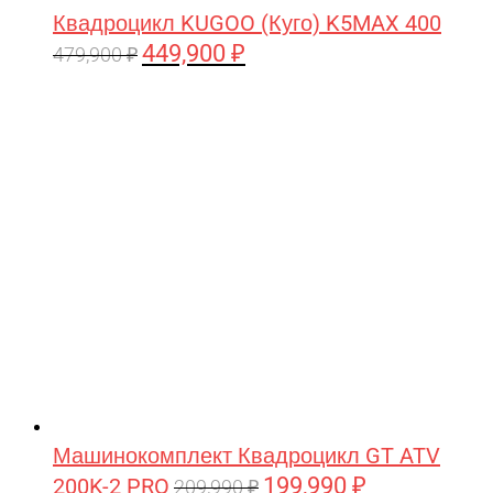
Квадроцикл KUGOO (Куго) K5MAX 400
449,900
₽
Первоначальная
Текущая
479,900
₽
цена
цена:
составляла
449,900 ₽.
479,900 ₽.
Машинокомплект Квадроцикл GT ATV
199,990
₽
200K-2 PRO
Первоначальная
Текущая
209,990
₽