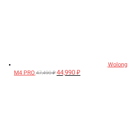
Wolong
44,990
₽
M4 PRO
Первоначальная
Текущая
47,490
₽
цена
цена:
составляла
44,990 ₽.
47,490 ₽.