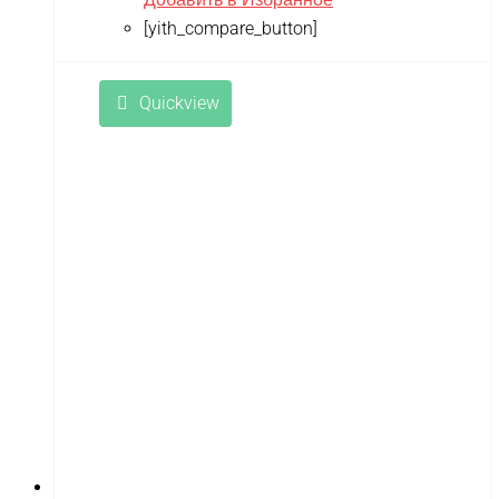
[yith_compare_button]
Quickview