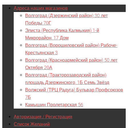
Адреса наших магазинов
Волгоград (Дзержинский район) 30 лет
Победы 70Г
Элиста (Республика Калмыкия) 1-й
Микрорайон, 17 Дом
Волгоград (Ворошиловский район) Рабоче-
Крестьянская 3
Волгоград (Красноармейский район) 50 лет
Октября 20А
Волгоград (Тракторозаводский район)
площадь Дзержинского, 1Б Семь Звёзд
Волжский (ТРЦ Радуга) Бульвар Профсоюзов
7Б
Камышин Пролетарская 56
Авторизация / Регистрация
Список Желаний