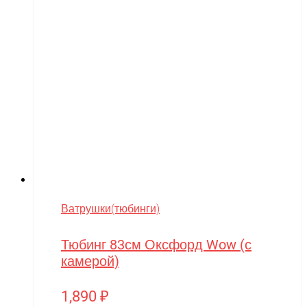
Ватрушки(тюбинги)
Тюбинг 83см Оксфорд Wow (с
камерой)
1,890
₽