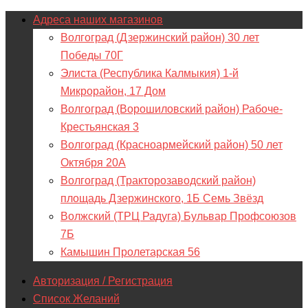
Адреса наших магазинов
Волгоград (Дзержинский район) 30 лет
Победы 70Г
Элиста (Республика Калмыкия) 1-й
Микрорайон, 17 Дом
Волгоград (Ворошиловский район) Рабоче-
Крестьянская 3
Волгоград (Красноармейский район) 50 лет
Октября 20А
Волгоград (Тракторозаводский район)
площадь Дзержинского, 1Б Семь Звёзд
Волжский (ТРЦ Радуга) Бульвар Профсоюзов
7Б
Камышин Пролетарская 56
Авторизация / Регистрация
Список Желаний