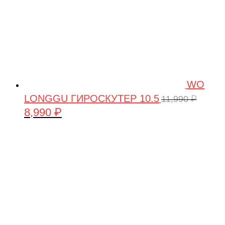
WO
LONGGU ГИРОСКУТЕР 10.5
11,990
₽
8,990
₽
Первоначальная
Текущая
цена
цена:
составляла
8,990 ₽.
11,990 ₽.