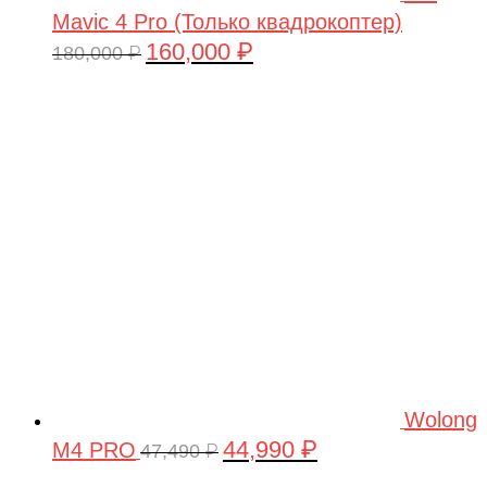
Mavic 4 Pro (Только квадрокоптер)
160,000
₽
Первоначальная
Текущая
180,000
₽
цена
цена:
составляла
160,000 ₽.
180,000 ₽.
Wolong
44,990
₽
M4 PRO
Первоначальная
Текущая
47,490
₽
цена
цена: