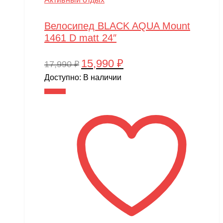
Велосипед BLACK AQUA Mount
1461 D matt 24″
15,990
₽
Первоначальная
Текущая
17,990
₽
цена
цена:
Доступно:
В наличии
составляла
15,990 ₽.
В корзину
17,990 ₽.