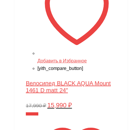
Добавить в Избранное
[yith_compare_button]
Велосипед BLACK AQUA Mount
1461 D matt 24″
15,990
₽
Первоначальная
Текущая
17,990
₽
цена
цена:
В корзину
составляла
15,990 ₽.
17,990 ₽.