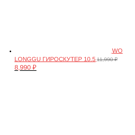
WO
LONGGU ГИРОСКУТЕР 10.5
11,990
₽
8,990
₽
Первоначальная
Текущая
цена
цена:
составляла
8,990 ₽.
11,990 ₽.