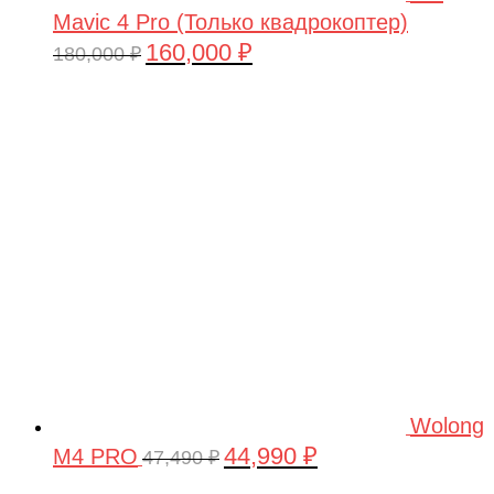
Mavic 4 Pro (Только квадрокоптер)
160,000
₽
Первоначальная
Текущая
180,000
₽
цена
цена:
составляла
160,000 ₽.
180,000 ₽.
Wolong
44,990
₽
M4 PRO
Первоначальная
Текущая
47,490
₽
цена
цена: