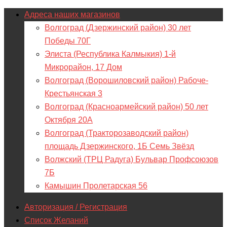
Адреса наших магазинов
Волгоград (Дзержинский район) 30 лет
Победы 70Г
Элиста (Республика Калмыкия) 1-й
Микрорайон, 17 Дом
Волгоград (Ворошиловский район) Рабоче-
Крестьянская 3
Волгоград (Красноармейский район) 50 лет
Октября 20А
Волгоград (Тракторозаводский район)
площадь Дзержинского, 1Б Семь Звёзд
Волжский (ТРЦ Радуга) Бульвар Профсоюзов
7Б
Камышин Пролетарская 56
Авторизация / Регистрация
Список Желаний