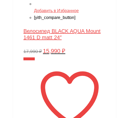
Добавить в Избранное
[yith_compare_button]
Велосипед BLACK AQUA Mount
1461 D matt 24″
15,990
₽
Первоначальная
Текущая
17,990
₽
цена
цена:
В корзину
составляла
15,990 ₽.
17,990 ₽.