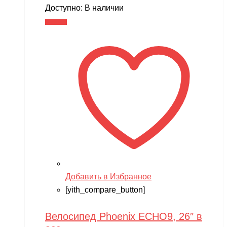
цена
цена:
Доступно:
В наличии
составляла
13,990 ₽.
В корзину
16,990 ₽.
Добавить в Избранное
[yith_compare_button]
Велосипед Phoenix ECHO9, 26″ в