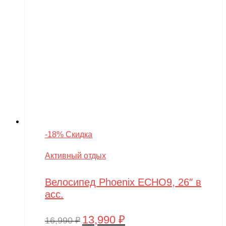
-18% Скидка
Активный отдых
Велосипед Phoenix ECHO9, 26″ в
асс.
13,990
₽
Первоначальная
Текущая
16,990
₽