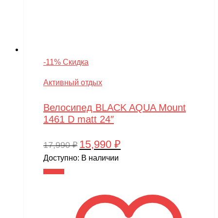
-11% Скидка
Активный отдых
Велосипед BLACK AQUA Mount
1461 D matt 24″
15,990
₽
Первоначальная
Текущая
17,990
₽
цена
цена:
Доступно:
В наличии
составляла
15,990 ₽.
В корзину
17,990 ₽.